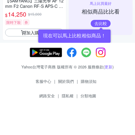
【SAMYANG】三陽光學 AF 12
馬上比買最好
mm F2 Canon RF-S APS-C 自
相似商品比比看
動對焦鏡頭 公司貨
14,250
$15,000
$
限時下殺
券
去比較
加入購物車
現在可以馬上比較相似商品！
Yahoo台灣電子商務 版權所有 © 2026 服務條款(
更新
)
客服中心
|
關於我們
|
購物須知
網路安全
|
隱私權
|
分類地圖