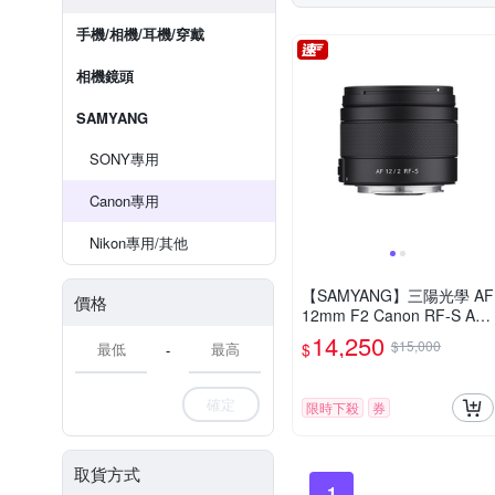
手機/相機/耳機/穿戴
相機鏡頭
SAMYANG
SONY專用
Canon專用
Nikon專用/其他
【SAMYANG】三陽光學 AF
價格
12mm F2 Canon RF-S AP
S-C 自動對焦鏡頭 公司貨
14,250
$15,000
$
-
確定
限時下殺
券
取貨方式
1