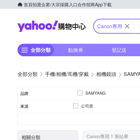
首頁
拍賣
企業/大宗採購入口
合作招商
App下載
Yahoo購物中心
Canon專用
全部分類
點換券
登記送
手機/相機/耳機/穿戴
相機鏡頭
SAMY
SAMYANG
品牌
公司貨
來源
品牌名稱
恆定光圈
廣角定焦
7
Canon RF-Mount
光圈葉片數
恆定光圈
適用於
鏡頭功能
Canon專用 1 筆結果
相關分類