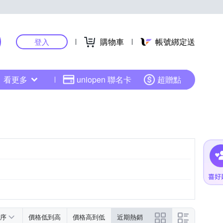
購物車
帳號綁定送
登入
看更多
uniopen 聯名卡
超贈點
序
價格低到高
價格高到低
近期熱銷