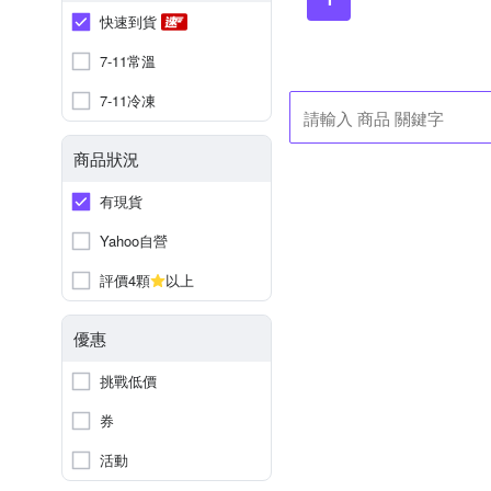
快速到貨
7-11常溫
7-11冷凍
商品狀況
有現貨
Yahoo自營
評價4顆
以上
優惠
挑戰低價
券
活動