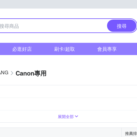
搜尋
必逛好店
刷卡/超取
會員專享
Canon專用
ANG
展開全部
推薦排