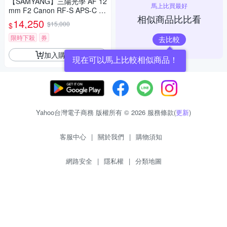
【SAMYANG】三陽光學 AF 12
馬上比買最好
mm F2 Canon RF-S APS-C 自
相似商品比比看
動對焦鏡頭 公司貨
14,250
$15,000
$
限時下殺
券
去比較
加入購物車
現在可以馬上比較相似商品！
Yahoo台灣電子商務 版權所有 © 2026 服務條款(
更新
)
客服中心
|
關於我們
|
購物須知
網路安全
|
隱私權
|
分類地圖