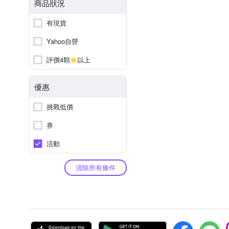
商品狀況
有現貨
Yahoo自營
評價4顆
以上
優惠
挑戰低價
券
活動
清除所有條件