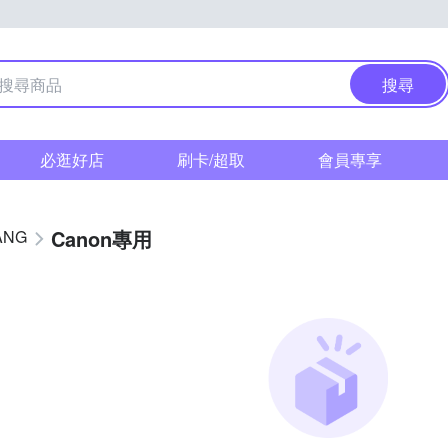
搜尋
必逛好店
刷卡/超取
會員專享
Canon專用
ANG