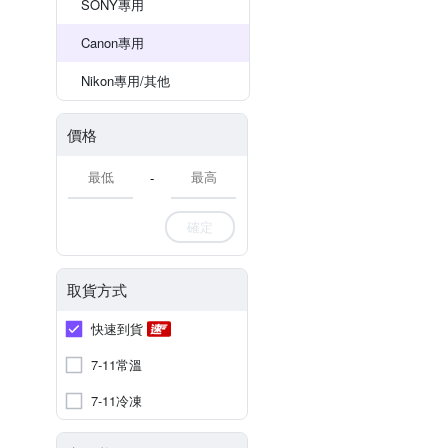
SONY專用
Canon專用
Nikon專用/其他
價格
-
確定
取貨方式
快速到貨
7-11常溫
7-11冷凍