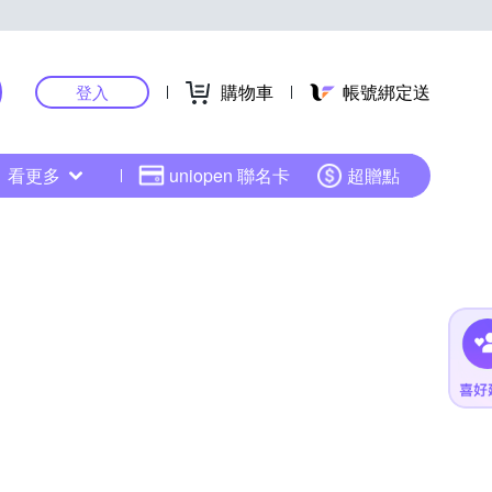
購物車
帳號綁定送
登入
看更多
uniopen 聯名卡
超贈點