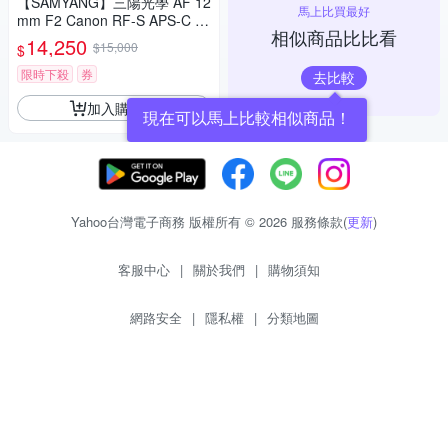
【SAMYANG】三陽光學 AF 12
馬上比買最好
mm F2 Canon RF-S APS-C 自
相似商品比比看
動對焦鏡頭 公司貨
14,250
$15,000
$
限時下殺
券
去比較
加入購物車
現在可以馬上比較相似商品！
Yahoo台灣電子商務 版權所有 © 2026 服務條款(
更新
)
客服中心
|
關於我們
|
購物須知
網路安全
|
隱私權
|
分類地圖