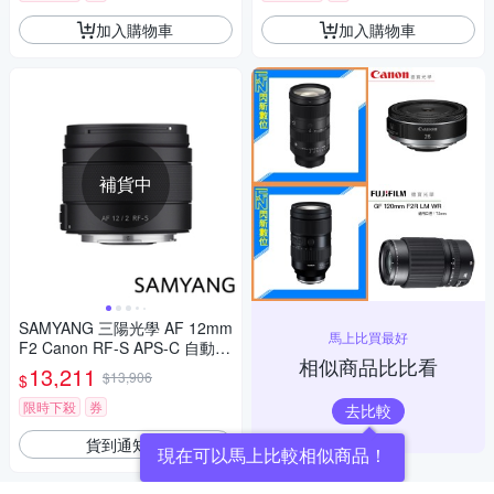
加入購物車
加入購物車
補貨中
SAMYANG 三陽光學 AF 12mm
馬上比買最好
F2 Canon RF-S APS-C 自動對
相似商品比比看
焦鏡頭 公司貨
13,211
$13,906
$
限時下殺
券
去比較
貨到通知我
現在可以馬上比較相似商品！