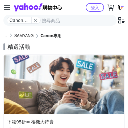
Yahoo購物中心
登入
Canon專
用
SAMYANG
Canon專用
精選活動
下殺95折⬅︎ 相機大特賣