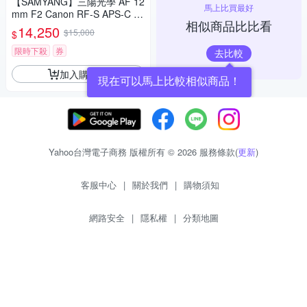
【SAMYANG】三陽光學 AF 12
馬上比買最好
mm F2 Canon RF-S APS-C 自
相似商品比比看
動對焦鏡頭 公司貨
14,250
$15,000
$
限時下殺
券
去比較
加入購物車
現在可以馬上比較相似商品！
Yahoo台灣電子商務 版權所有 © 2026 服務條款(
更新
)
客服中心
|
關於我們
|
購物須知
網路安全
|
隱私權
|
分類地圖