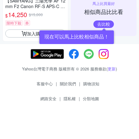
【SAMYANG】三陽光學 AF 12
馬上比買最好
mm F2 Canon RF-S APS-C 自
相似商品比比看
動對焦鏡頭 公司貨
14,250
$15,000
$
限時下殺
券
去比較
加入購物車
現在可以馬上比較相似商品！
Yahoo台灣電子商務 版權所有 © 2026 服務條款(
更新
)
客服中心
|
關於我們
|
購物須知
網路安全
|
隱私權
|
分類地圖