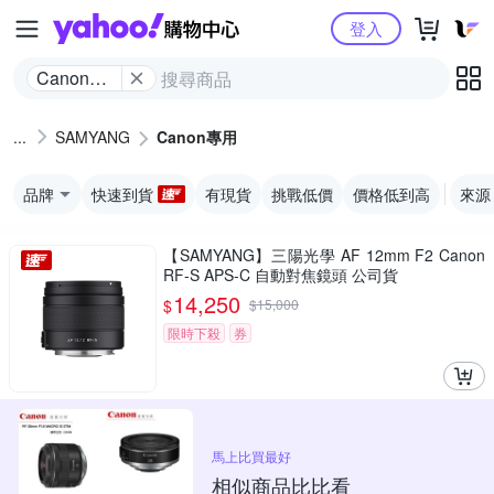
Yahoo購物中心
登入
Canon專
用
SAMYANG
Canon專用
品牌
快速到貨
有現貨
挑戰低價
價格低到高
來源
【SAMYANG】三陽光學 AF 12mm F2 Canon
RF-S APS-C 自動對焦鏡頭 公司貨
14,250
$
$
15,000
限時下殺
券
馬上比買最好
相似商品比比看