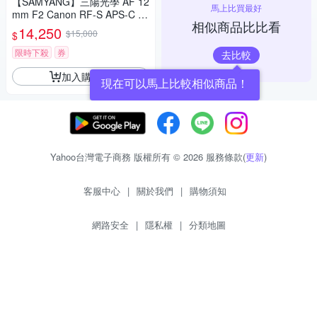
【SAMYANG】三陽光學 AF 12
馬上比買最好
mm F2 Canon RF-S APS-C 自
相似商品比比看
動對焦鏡頭 公司貨
14,250
$15,000
$
限時下殺
券
去比較
加入購物車
現在可以馬上比較相似商品！
Yahoo台灣電子商務 版權所有 © 2026 服務條款(
更新
)
客服中心
|
關於我們
|
購物須知
網路安全
|
隱私權
|
分類地圖