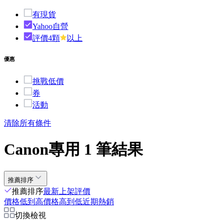
有現貨
Yahoo自營
評價4顆
以上
優惠
挑戰低價
券
活動
清除所有條件
Canon專用 1 筆結果
推薦排序
推薦排序
最新上架
評價
價格低到高
價格高到低
近期熱銷
切換檢視