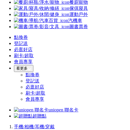
餐廚寵物
傢俱寢具
運動戶外
汽機車
圖書票券
點換券
登記送
必逛好店
刷卡/超取
會員專享
看更多
點換券
登記送
必逛好店
刷卡/超取
會員專享
uniopen 聯名卡
超贈點
手機/相機/耳機/穿戴