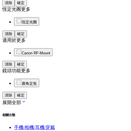
清除
確定
恆定光圈
更多
恆定光圈
清除
確定
適用於
更多
Canon RF-Mount
清除
確定
鏡頭功能
更多
廣角定焦
清除
確定
展開全部
相關分類
手機/相機/耳機/穿戴