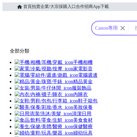
首頁
拍賣
企業/大宗採購入口
合作招商
App下載
Yahoo購物中心
Canon專用
全部分類
手機相機
家電影音
電腦週邊
精品黃金
服裝飾品
內睡衣
鞋子箱包
美妝保養
清潔日用
美食食材
保健醫療
婦幼玩具