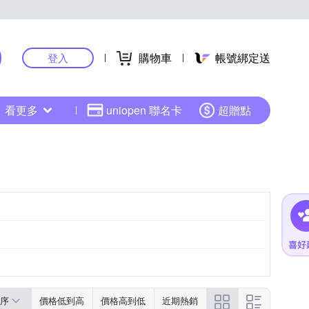
購物車
帳號綁定送
登入
看更多
uniopen 聯名卡
超贈點
序
價格低到高
價格高到低
近期熱銷