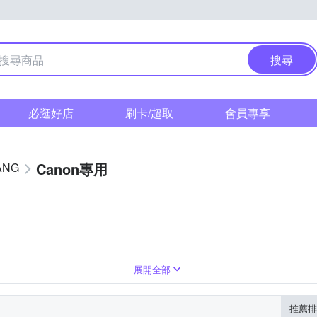
搜尋
必逛好店
刷卡/超取
會員專享
Canon專用
ANG
展開全部
推薦排