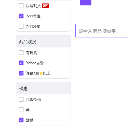
快速到貨
7-11常溫
7-11冷凍
商品狀況
有現貨
Yahoo自營
評價4顆
以上
優惠
挑戰低價
券
活動