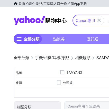
首頁
拍賣
企業/大宗採購入口
合作招商
App下載
Yahoo購物中心
Canon專用
全部分類
點換券
登記送
手機/相機/耳機/穿戴
相機鏡頭
SAMY
SAMYANG
品牌
公司貨
來源
品牌名稱
恆定光圈
廣角定焦
7
Canon RF-Mount
光圈葉片數
恆定光圈
適用於
鏡頭功能
Canon專用 1 筆結果
相關分類