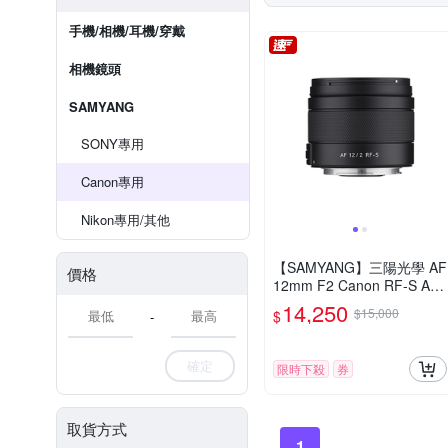
手機/相機/耳機/穿戴
相機鏡頭
SAMYANG
SONY專用
Canon專用
Nikon專用/其他
【SAMYANG】三陽光學 AF
價格
12mm F2 Canon RF-S AP
S-C 自動對焦鏡頭 公司貨
14,250
$15,000
$
-
確定
限時下殺
券
取貨方式
1