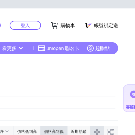
購物車
帳號綁定送
登入
看更多
uniopen 聯名卡
超贈點
序
價格低到高
價格高到低
近期熱銷