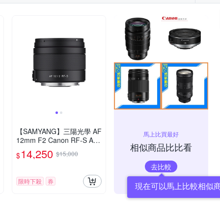
【SAMYANG】三陽光學 AF
馬上比買最好
12mm F2 Canon RF-S AP
相似商品比比看
S-C 自動對焦鏡頭 公司貨
14,250
$15,000
$
去比較
限時下殺
券
現在可以馬上比較相似