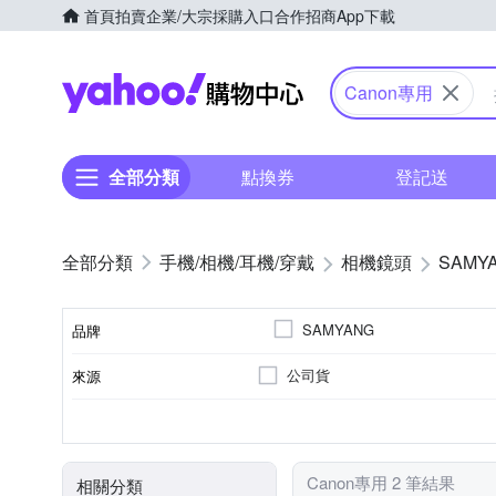
首頁
拍賣
企業/大宗採購入口
合作招商
App下載
Yahoo購物中心
Canon專用
全部分類
點換券
登記送
手機/相機/耳機/穿戴
相機鏡頭
SAMY
SAMYANG
品牌
公司貨
來源
品牌名稱
恆定光圈
廣角定焦
7
Canon RF-Mount
光圈葉片數
恆定光圈
適用於
鏡頭功能
Canon專用 2 筆結果
相關分類