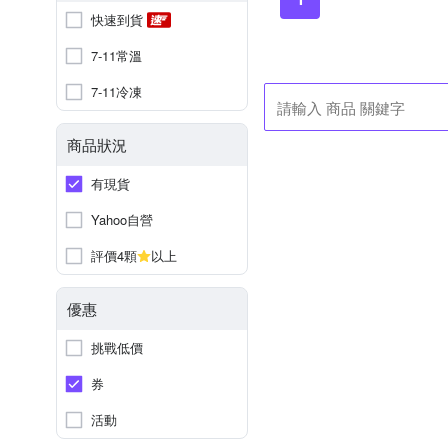
快速到貨
7-11常溫
7-11冷凍
商品狀況
有現貨
Yahoo自營
評價4顆
以上
優惠
挑戰低價
券
活動