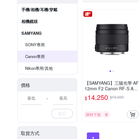
手機/相機/耳機/穿戴
相機鏡頭
SAMYANG
SONY專用
Canon專用
Nikon專用/其他
【SAMYANG】三陽光學 AF
價格
12mm F2 Canon RF-S AP
S-C 自動對焦鏡頭 公司貨
14,250
$15,000
$
-
確定
限時下殺
券
取貨方式
1