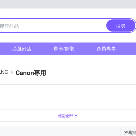
搜尋
必逛好店
刷卡/超取
會員專享
Canon專用
ANG
展開全部
推薦排