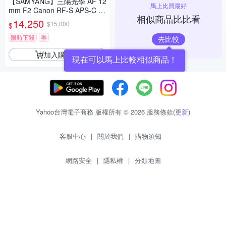
【SAMYANG】三陽光學 AF 12
馬上比買最好
mm F2 Canon RF-S APS-C 自
相似商品比比看
動對焦鏡頭 公司貨
14,250
$15,000
$
限時下殺
券
去比較
加入購物車
現在可以馬上比較相似商品！
Yahoo台灣電子商務 版權所有 © 2026 服務條款(
更新
)
客服中心
|
關於我們
|
購物須知
網路安全
|
隱私權
|
分類地圖