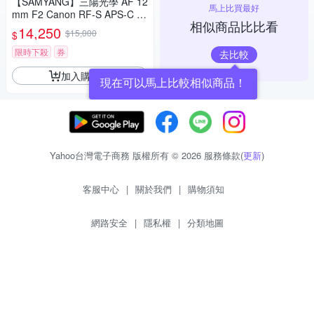
【SAMYANG】三陽光學 AF 12
馬上比買最好
mm F2 Canon RF-S APS-C 自
相似商品比比看
動對焦鏡頭 公司貨
14,250
$15,000
$
限時下殺
券
去比較
加入購物車
現在可以馬上比較相似商品！
Yahoo台灣電子商務 版權所有 © 2026 服務條款(
更新
)
客服中心
|
關於我們
|
購物須知
網路安全
|
隱私權
|
分類地圖