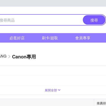
搜尋
必逛好店
刷卡/超取
會員專享
Canon專用
ANG
展開全部
推薦排