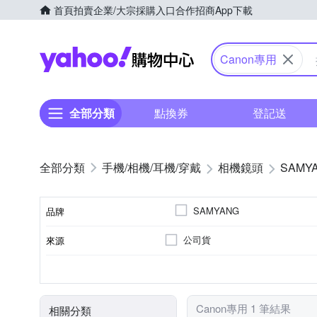
首頁
拍賣
企業/大宗採購入口
合作招商
App下載
Yahoo購物中心
Canon專用
全部分類
點換券
登記送
手機/相機/耳機/穿戴
相機鏡頭
SAMY
SAMYANG
品牌
公司貨
來源
品牌名稱
恆定光圈
廣角定焦
7
Canon RF-Mount
光圈葉片數
恆定光圈
適用於
鏡頭功能
Canon專用 1 筆結果
相關分類