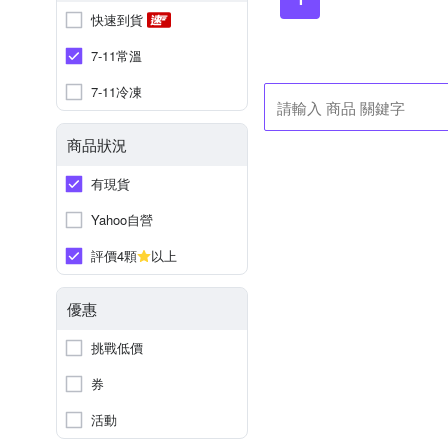
快速到貨
7-11常溫
7-11冷凍
商品狀況
有現貨
Yahoo自營
評價4顆
以上
優惠
挑戰低價
券
活動