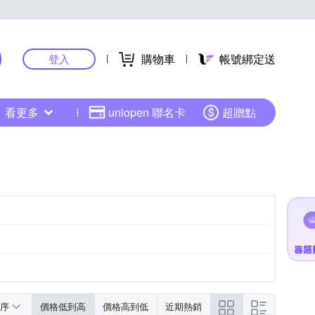
購物車
帳號綁定送
登入
看更多
uniopen 聯名卡
超贈點
序
價格低到高
價格高到低
近期熱銷