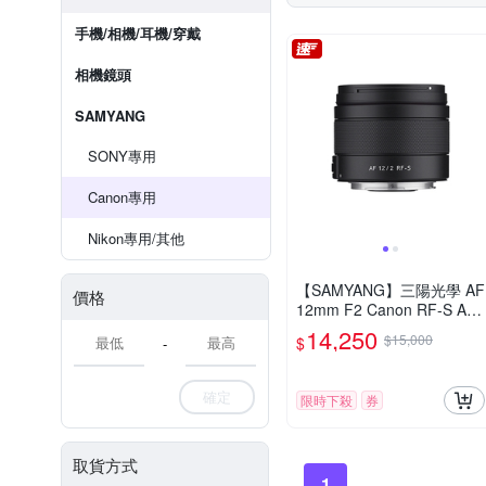
手機/相機/耳機/穿戴
相機鏡頭
SAMYANG
SONY專用
Canon專用
Nikon專用/其他
【SAMYANG】三陽光學 AF
價格
12mm F2 Canon RF-S AP
S-C 自動對焦鏡頭 公司貨
14,250
$15,000
$
-
確定
限時下殺
券
取貨方式
1