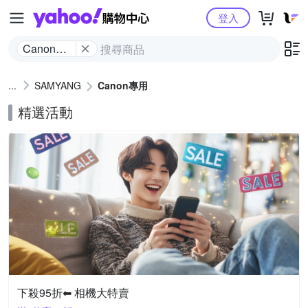
Yahoo購物中心
登入
Canon專
用
SAMYANG
Canon專用
精選活動
下殺95折⬅︎ 相機大特賣