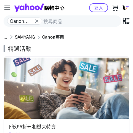
Yahoo購物中心
登入
Canon專
用
SAMYANG
Canon專用
精選活動
下殺95折⬅︎ 相機大特賣