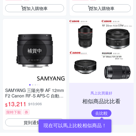
加入購物車
加入購物車
補貨中
SAMYANG 三陽光學 AF 12mm
馬上比買最好
F2 Canon RF-S APS-C 自動對
相似商品比比看
焦鏡頭 公司貨
13,211
$13,906
$
限時下殺
券
去比較
貨到通知我
現在可以馬上比較相似商品！