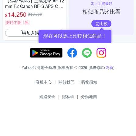
【SAMYANG】三陽光學 AF 12
馬上比買最好
mm F2 Canon RF-S APS-C 自
相似商品比比看
動對焦鏡頭 公司貨
14,250
$15,000
$
限時下殺
券
去比較
加入購物車
現在可以馬上比較相似商品！
Yahoo台灣電子商務 版權所有 © 2026 服務條款(
更新
)
客服中心
|
關於我們
|
購物須知
網路安全
|
隱私權
|
分類地圖