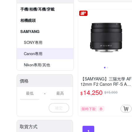
手機/相機/耳機/穿戴
相機鏡頭
SAMYANG
SONY專用
Canon專用
Nikon專用/其他
【SAMYANG】三陽光學 AF
價格
12mm F2 Canon RF-S AP
S-C 自動對焦鏡頭 公司貨
14,250
$15,000
$
-
確定
限時下殺
券
取貨方式
1