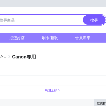
搜尋
必逛好店
刷卡/超取
會員專享
Canon專用
ANG
展開全部
推薦排