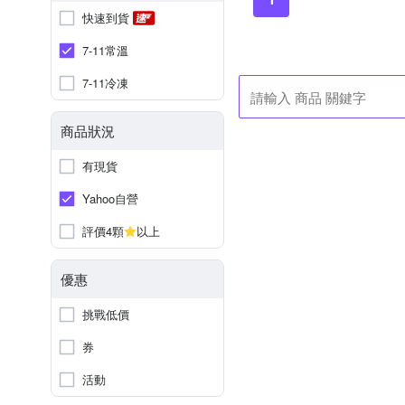
快速到貨
7-11常溫
7-11冷凍
商品狀況
有現貨
Yahoo自營
評價4顆
以上
優惠
挑戰低價
券
活動