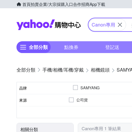
首頁
拍賣
企業/大宗採購入口
合作招商
App下載
Yahoo購物中心
Canon專用
全部分類
點換券
登記送
手機/相機/耳機/穿戴
相機鏡頭
SAMY
SAMYANG
品牌
公司貨
來源
品牌名稱
恆定光圈
廣角定焦
7
Canon RF-Mount
光圈葉片數
恆定光圈
適用於
鏡頭功能
Canon專用 1 筆結果
相關分類