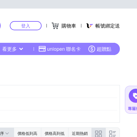
購物車
帳號綁定送
登入
看更多
uniopen 聯名卡
超贈點
序
價格低到高
價格高到低
近期熱銷