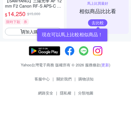
【SAMYANG】三陽光學 AF 12
馬上比買最好
mm F2 Canon RF-S APS-C 自
相似商品比比看
動對焦鏡頭 公司貨
14,250
$15,000
$
限時下殺
券
去比較
加入購物車
現在可以馬上比較相似商品！
Yahoo台灣電子商務 版權所有 © 2026 服務條款(
更新
)
客服中心
|
關於我們
|
購物須知
網路安全
|
隱私權
|
分類地圖