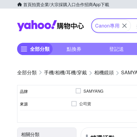
首頁
拍賣
企業/大宗採購入口
合作招商
App下載
Yahoo購物中心
Canon專用
全部分類
點換券
登記送
手機/相機/耳機/穿戴
相機鏡頭
SAMY
SAMYANG
品牌
公司貨
來源
品牌名稱
恆定光圈
廣角定焦
7
Canon RF-Mount
光圈葉片數
恆定光圈
適用於
鏡頭功能
相關分類