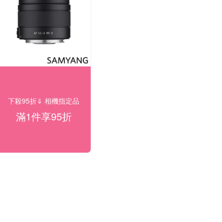
下殺95折⇓ 相機指定品
滿1件享95折