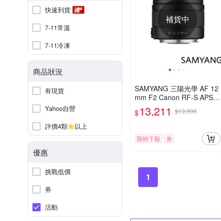
快速到貨
補貨中
7-11常溫
7-11冷凍
商品狀況
SAMYANG 三陽光學 AF 12
有現貨
mm F2 Canon RF-S APS-C
自動對焦鏡頭 公司貨
13,211
Yahoo自營
$13,906
$
評價4顆
以上
限時下殺
券
優惠
挑戰低價
1
券
活動