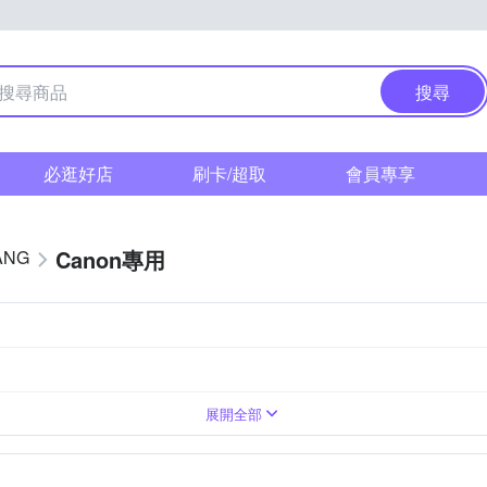
搜尋
必逛好店
刷卡/超取
會員專享
Canon專用
ANG
展開全部