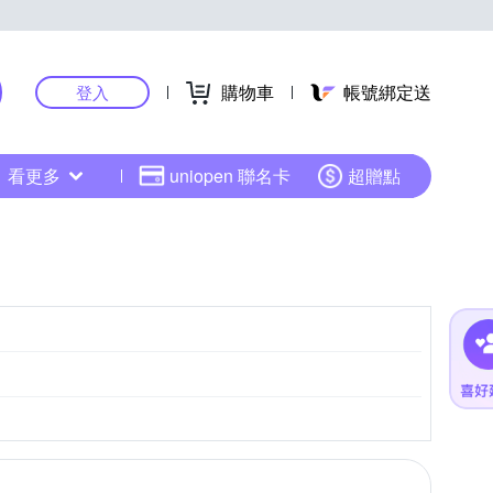
購物車
帳號綁定送
登入
看更多
uniopen 聯名卡
超贈點