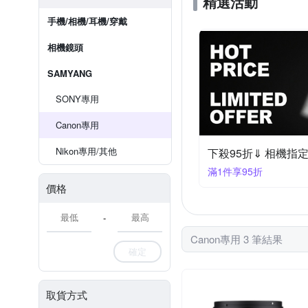
精選活動
手機/相機/耳機/穿戴
相機鏡頭
SAMYANG
SONY專用
Canon專用
Nikon專用/其他
下殺95折⇓ 相機指
滿1件享95折
價格
-
Canon專用 3 筆結果
確定
取貨方式