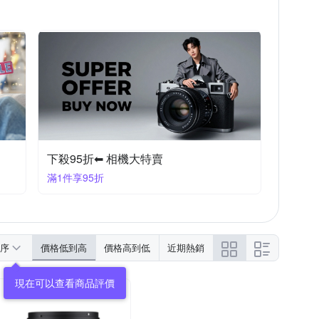
下殺95折⬅︎ 相機大特賣
滿1件享95折
序
價格低到高
價格高到低
近期熱銷
現在可以查看商品評價