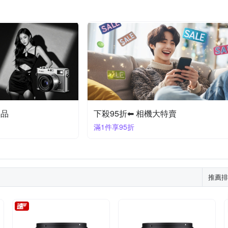
定品
下殺95折⬅︎ 相機大特賣
滿1件享95折
推薦排