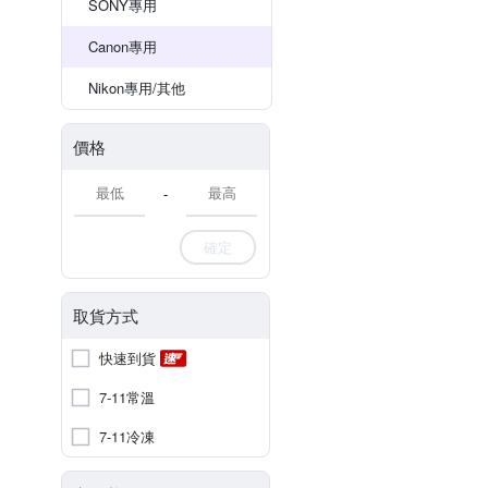
SONY專用
Canon專用
Nikon專用/其他
價格
-
確定
取貨方式
快速到貨
7-11常溫
7-11冷凍