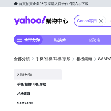
首頁
拍賣
企業/大宗採購入口
合作招商
App下載
Yahoo購物中心
Canon專用
全部分類
點換券
登記送
手機/相機/耳機/穿戴
相機鏡頭
SAMY
相關分類
手機/相機/耳機/穿戴
相機鏡頭
SAMYANG