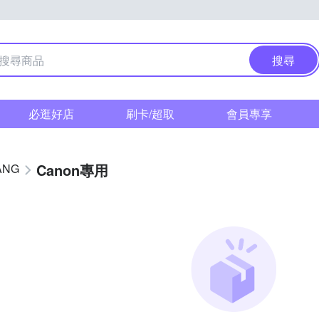
搜尋
必逛好店
刷卡/超取
會員專享
Canon專用
ANG