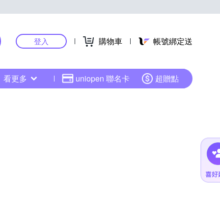
購物車
帳號綁定送
登入
看更多
uniopen 聯名卡
超贈點