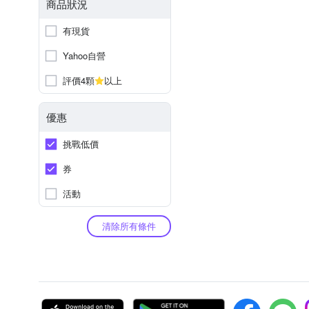
商品狀況
有現貨
Yahoo自營
評價4顆
以上
優惠
挑戰低價
券
活動
清除所有條件