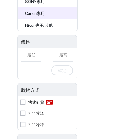
SONY專用
Canon專用
Nikon專用/其他
價格
-
確定
取貨方式
快速到貨
7-11常溫
7-11冷凍