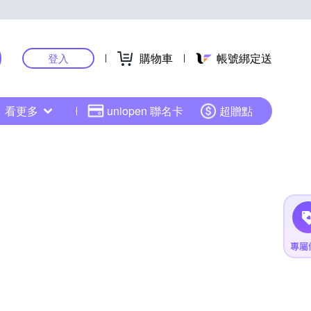
購物車
帳號綁定送
登入
看更多
uniopen 聯名卡
超贈點