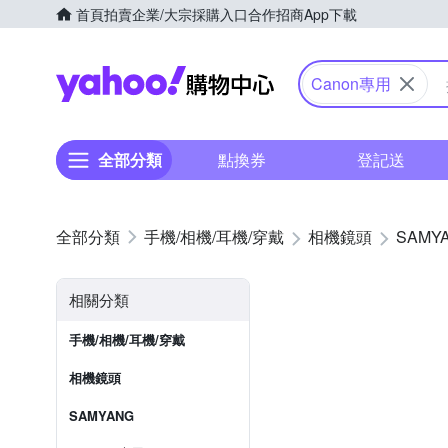
首頁
拍賣
企業/大宗採購入口
合作招商
App下載
Yahoo購物中心
Canon專用
全部分類
點換券
登記送
手機/相機/耳機/穿戴
相機鏡頭
SAMY
相關分類
手機/相機/耳機/穿戴
相機鏡頭
SAMYANG