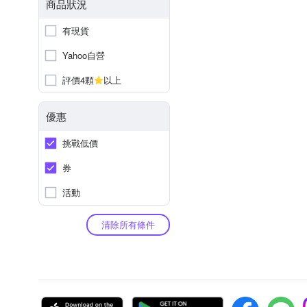
商品狀況
有現貨
Yahoo自營
評價4顆
以上
優惠
挑戰低價
券
活動
清除所有條件