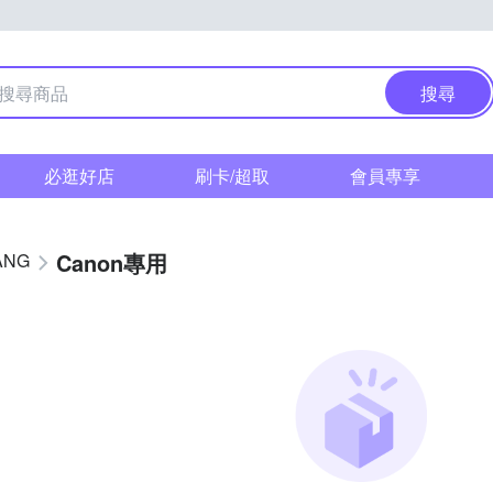
搜尋
必逛好店
刷卡/超取
會員專享
Canon專用
ANG