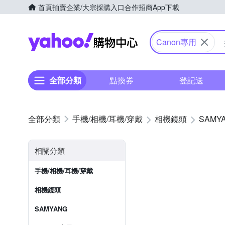
首頁
拍賣
企業/大宗採購入口
合作招商
App下載
Yahoo購物中心
Canon專用
全部分類
點換券
登記送
手機/相機/耳機/穿戴
相機鏡頭
SAMY
相關分類
手機/相機/耳機/穿戴
相機鏡頭
SAMYANG