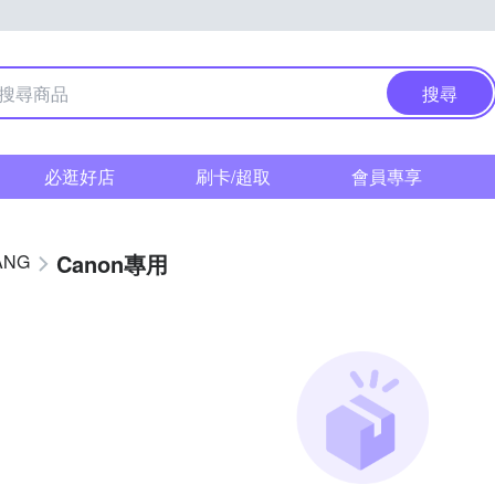
搜尋
必逛好店
刷卡/超取
會員專享
Canon專用
ANG