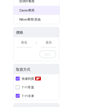
SONY專用
Canon專用
Nikon專用/其他
價格
-
確定
取貨方式
快速到貨
7-11常溫
7-11冷凍