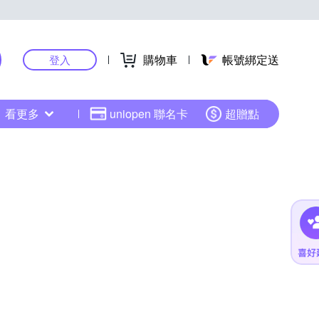
購物車
帳號綁定送
登入
看更多
uniopen 聯名卡
超贈點