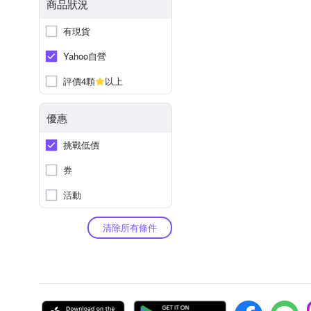
商品狀況
有現貨
Yahoo自營
評價4顆
以上
優惠
挑戰低價
券
活動
清除所有條件