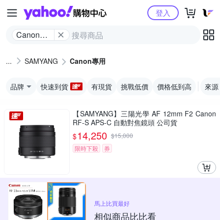
Yahoo購物中心
登入
Canon專
用
SAMYANG
Canon專用
品牌
快速到貨
有現貨
挑戰低價
價格低到高
來源
【SAMYANG】三陽光學 AF 12mm F2 Canon
RF-S APS-C 自動對焦鏡頭 公司貨
14,250
$
$
15,000
限時下殺
券
馬上比買最好
相似商品比比看