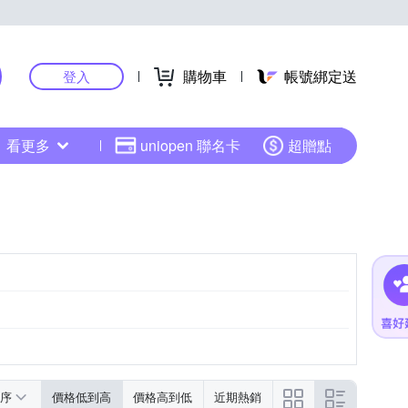
購物車
帳號綁定送
登入
看更多
uniopen 聯名卡
超贈點
序
價格低到高
價格高到低
近期熱銷