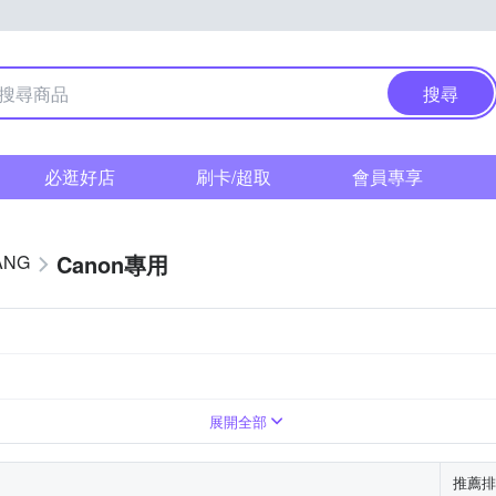
搜尋
必逛好店
刷卡/超取
會員專享
Canon專用
ANG
展開全部
推薦排