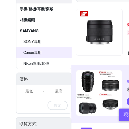
手機/相機/耳機/穿戴
相機鏡頭
$
SAMYANG
SONY專用
Canon專用
Nikon專用/其他
價格
-
確定
現
取貨方式