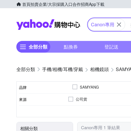
首頁
拍賣
企業/大宗採購入口
合作招商
App下載
Yahoo購物中心
Canon專用
全部分類
點換券
登記送
手機/相機/耳機/穿戴
相機鏡頭
SAMY
SAMYANG
品牌
公司貨
來源
品牌名稱
恆定光圈
廣角定焦
7
Canon RF-Mount
光圈葉片數
恆定光圈
適用於
鏡頭功能
Canon專用 1 筆結果
相關分類