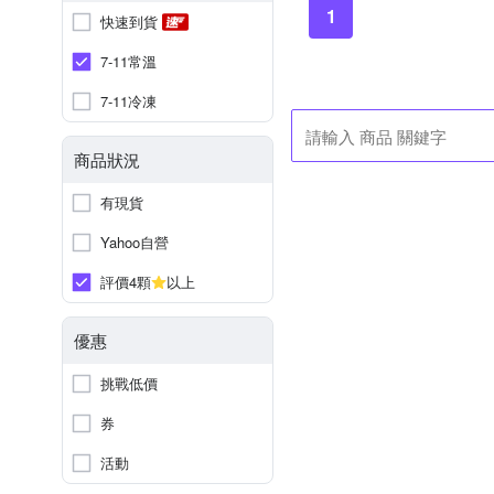
1
快速到貨
7-11常溫
7-11冷凍
商品狀況
有現貨
Yahoo自營
評價4顆
以上
優惠
挑戰低價
券
活動