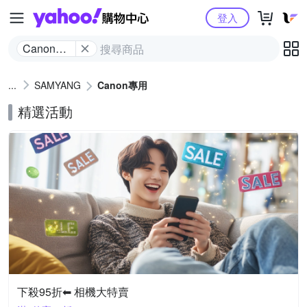
Yahoo購物中心
登入
Canon專
用
SAMYANG
Canon專用
精選活動
下殺95折⬅︎ 相機大特賣