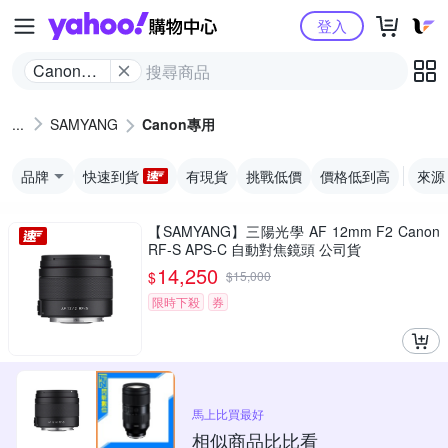
Yahoo購物中心
登入
Canon專
用
SAMYANG
Canon專用
品牌
快速到貨
有現貨
挑戰低價
價格低到高
來源
【SAMYANG】三陽光學 AF 12mm F2 Canon
RF-S APS-C 自動對焦鏡頭 公司貨
14,250
$
$
15,000
限時下殺
券
馬上比買最好
相似商品比比看