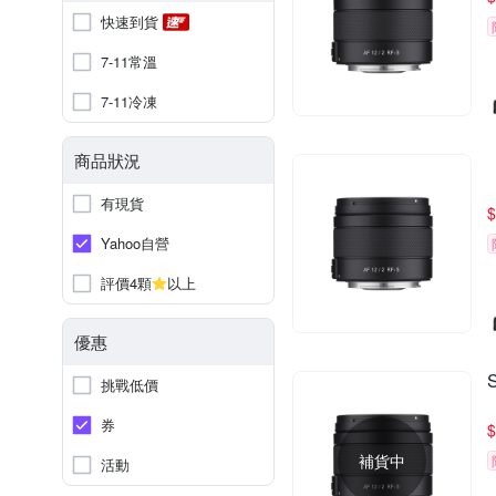
快速到貨
7-11常溫
7-11冷凍
商品狀況
有現貨
$
Yahoo自營
評價4顆
以上
優惠
挑戰低價
券
$
補貨中
活動