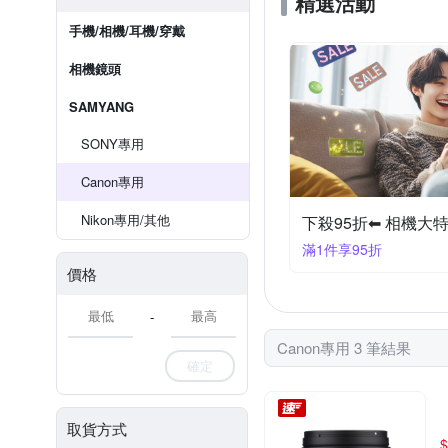
精選活動
手機/相機/耳機/穿戴
相機鏡頭
SAMYANG
SONY專用
Canon專用
Nikon專用/其他
下殺95折⬅︎ 相機大
滿1件享95折
價格
-
Canon專用 3 筆結果
確定
取貨方式
$