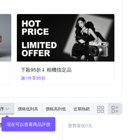
下殺95折⇓ 相機指定品
滿1件享95折
序
價格低到高
價格高到低
近期熱銷
現在可以查看商品評價
 自動對焦鏡頭 公司貨
運費最低0元