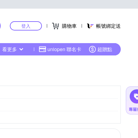
購物車
帳號綁定送
登入
看更多
uniopen 聯名卡
超贈點