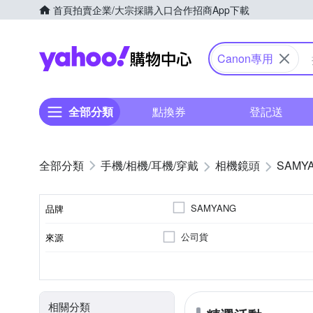
首頁
拍賣
企業/大宗採購入口
合作招商
App下載
Yahoo購物中心
Canon專用
全部分類
點換券
登記送
手機/相機/耳機/穿戴
相機鏡頭
SAMY
SAMYANG
品牌
公司貨
來源
品牌名稱
恆定光圈
廣角定焦
7
Canon RF-Mount
光圈葉片數
恆定光圈
適用於
鏡頭功能
相關分類