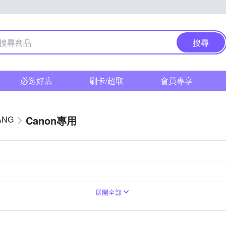
搜尋
必逛好店
刷卡/超取
會員專享
Canon專用
ANG
展開全部