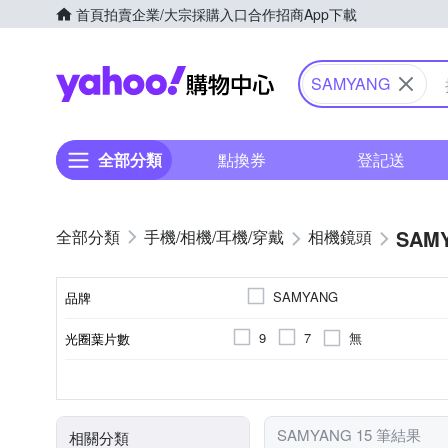
首頁
拍賣
企業/大宗採購入口
合作招商
App下載
Yahoo購物中心
SAMYANG
全部分類
點換券
登記送
SAM
手機/相機/耳機/穿戴
相機鏡頭
SAMYANG
品牌
無
9
7
光圈葉片數
品牌名稱
非
公司貨
廣角定焦
恆定光圈
標準定焦
FUJIFIL
SONY E-Mount
恆定光圈
來源
適用於
鏡頭功能
SAMYANG 15 筆結果
相關分類