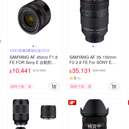
12/31前滿3萬登記送1212
SAMYANG AF 45mm F1.8
SAMYANG AF 35-150mm
FE FOR Sony E 自動對焦
F2-2.8 FE For SONY E-Mo
(公司貨)
unt 自動對焦鏡頭 公司貨
10,441
35,131
$10,990
$36,980
$
$
5
(
1
)
限時下殺
券
限時下殺
券
補貨中