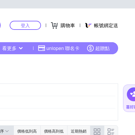
購物車
帳號綁定送
登入
看更多
uniopen 聯名卡
超贈點
序
價格低到高
價格高到低
近期熱銷