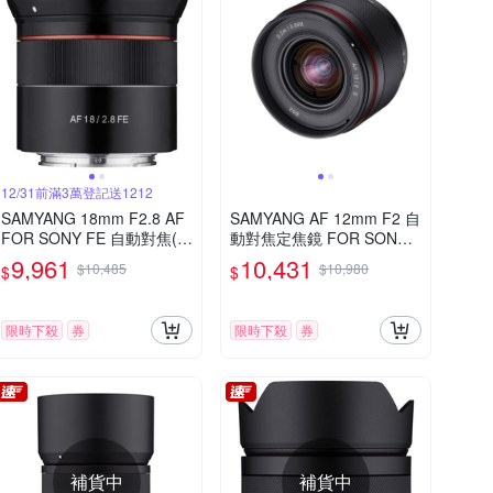
12/31前滿3萬登記送1212
SAMYANG 18mm F2.8 AF
SAMYANG AF 12mm F2 自
FOR SONY FE 自動對焦(公
動對焦定焦鏡 FOR SONY E
司貨)
接環 (公司貨)
9,961
10,431
$10,485
$10,980
$
$
限時下殺
券
限時下殺
券
補貨中
補貨中