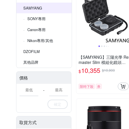
SAMYANG
SONY專用
Canon專用
Nikon專用/其他
DZOFILM
【SAMYANG】三陽光學 Re
其他品牌
master Slim 模組化鏡頭套
組 公司貨
10,355
$10,900
$
價格
限時下殺
券
-
確定
取貨方式