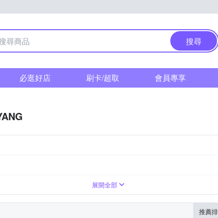
搜尋
必逛好店
刷卡/超取
會員專享
YANG
M 富士
望遠變焦
標準變焦
超廣角定焦
Canon RF-Mount
展開全部
推薦排