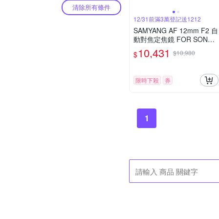
清除所有條件
12/31前滿3萬登記送1212
SAMYANG AF 12mm F2 自
動對焦定焦鏡 FOR SONY E
接環 (公司貨)
10,431
$10,980
$
限時下殺
券
1