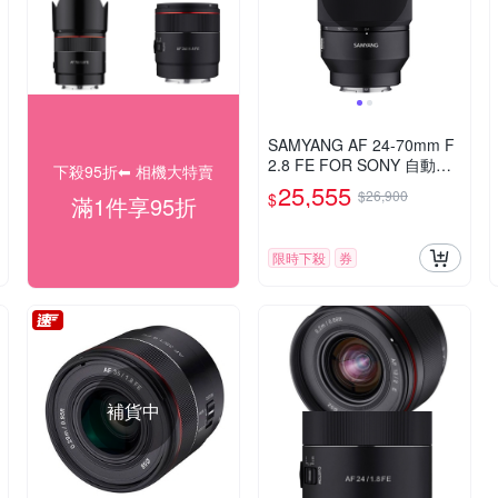
SAMYANG AF 24-70mm F
2.8 FE FOR SONY 自動對
下殺95折⬅︎ 相機大特賣
焦 公司貨
25,555
$26,900
$
滿1件享95折
限時下殺
券
補貨中