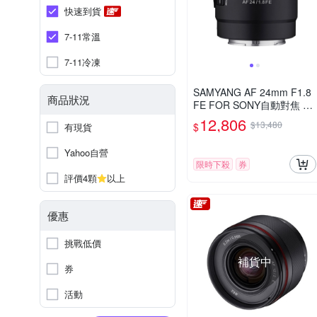
快速到貨
7-11常溫
7-11冷凍
SAMYANG AF 24mm F1.8
商品狀況
FE FOR SONY自動對焦 廣
角定焦鏡頭 (公司貨)
12,806
$13,480
$
有現貨
Yahoo自營
限時下殺
券
評價4顆
以上
優惠
挑戰低價
補貨中
券
活動