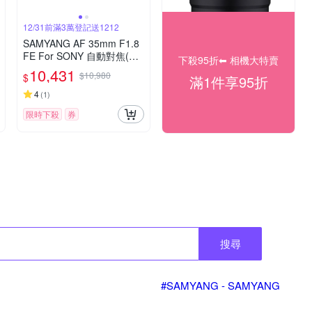
12/31前滿3萬登記送1212
SAMYANG AF 35mm F1.8
FE For SONY 自動對焦(公
下殺95折⬅︎ 相機大特賣
司貨)
10,431
$10,980
$
滿1件享95折
4
(
1
)
限時下殺
券
搜尋
#SAMYANG - SAMYANG