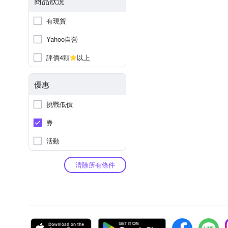
商品狀況
有現貨
Yahoo自營
評價4顆
以上
優惠
挑戰低價
券
活動
清除所有條件