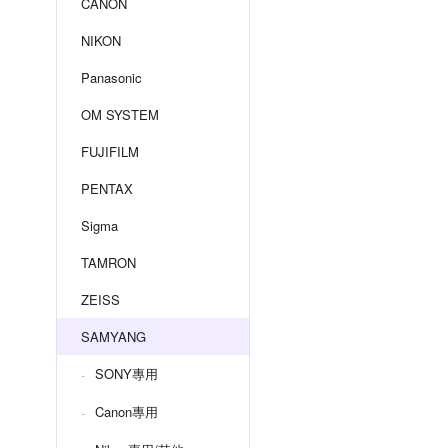
CANON
NIKON
Panasonic
OM SYSTEM
FUJIFILM
PENTAX
Sigma
TAMRON
ZEISS
SAMYANG
SONY專用
Canon專用