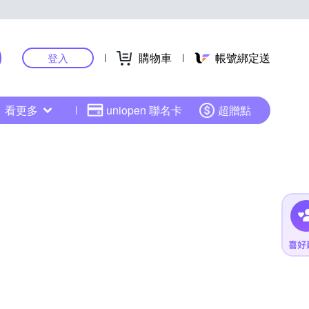
購物車
帳號綁定送
登入
看更多
uniopen 聯名卡
超贈點