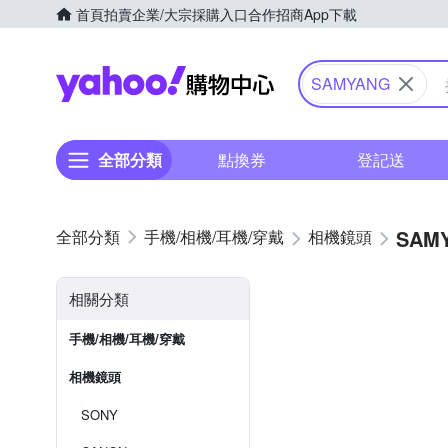
首頁
拍賣
企業/大宗採購入口
合作招商
App下載
Yahoo購物中心
SAMYANG
全部分類
點換券
登記送
SAM
手機/相機/耳機/穿戴
相機鏡頭
相關分類
手機/相機/耳機/穿戴
相機鏡頭
SONY