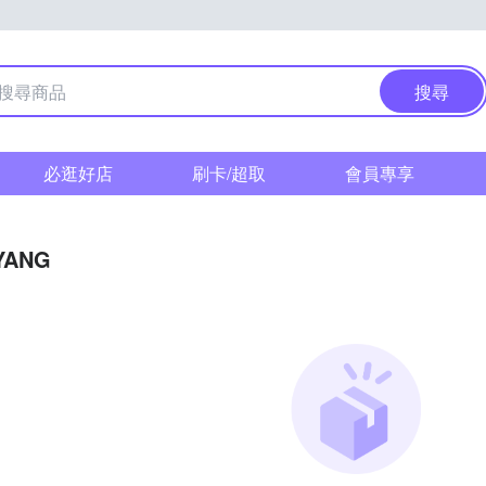
搜尋
必逛好店
刷卡/超取
會員專享
YANG