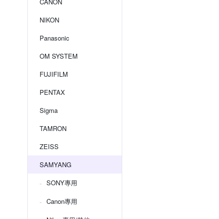
CANON
NIKON
Panasonic
OM SYSTEM
FUJIFILM
PENTAX
Sigma
TAMRON
ZEISS
SAMYANG
SONY專用
Canon專用