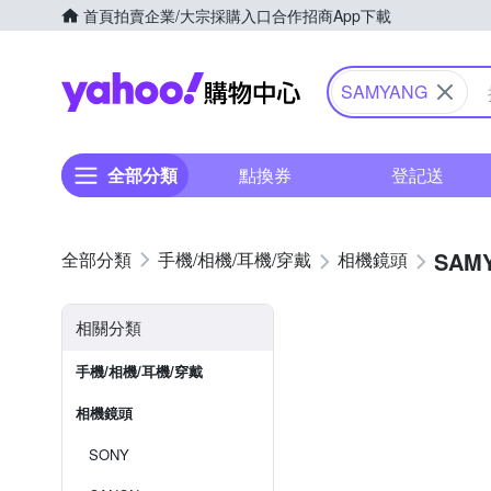
首頁
拍賣
企業/大宗採購入口
合作招商
App下載
Yahoo購物中心
SAMYANG
全部分類
點換券
登記送
SAM
手機/相機/耳機/穿戴
相機鏡頭
相關分類
手機/相機/耳機/穿戴
相機鏡頭
SONY