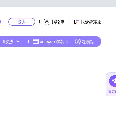
購物車
帳號綁定送
登入
看更多
uniopen 聯名卡
超贈點