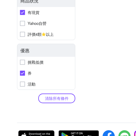
商品狀況
有現貨
Yahoo自營
評價4顆
以上
優惠
挑戰低價
券
活動
清除所有條件