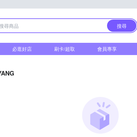
搜尋
必逛好店
刷卡/超取
會員專享
YANG