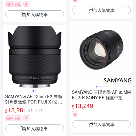
限時下殺
券
加入購物車
加入購物車
SAMYANG 三陽光學 AF 85MM
SAMYANG AF 12mm F2 自動
F1.8 P SONY FE 輕量中望遠
對焦定焦鏡 FOR FUJI X (公司
鏡頭 公司貨
13,249
$
貨)
13,281
$13,980
$
券
限時下殺
券
加入購物車
加入購物車