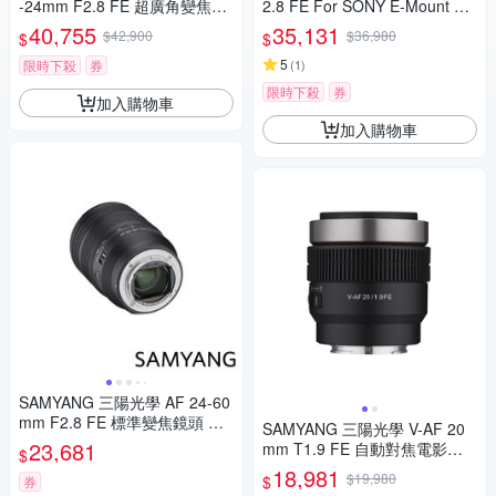
-24mm F2.8 FE 超廣角變焦鏡
2.8 FE For SONY E-Mount 自
頭 公司貨
動對焦鏡頭 公司貨
40,755
35,131
$42,900
$36,980
$
$
5
限時下殺
券
(
1
)
限時下殺
券
加入購物車
加入購物車
SAMYANG 三陽光學 AF 24-60
mm F2.8 FE 標準變焦鏡頭 公
SAMYANG 三陽光學 V-AF 20
司貨
23,681
mm T1.9 FE 自動對焦電影鏡 S
$
ony FE 公司貨
18,981
$19,980
$
券