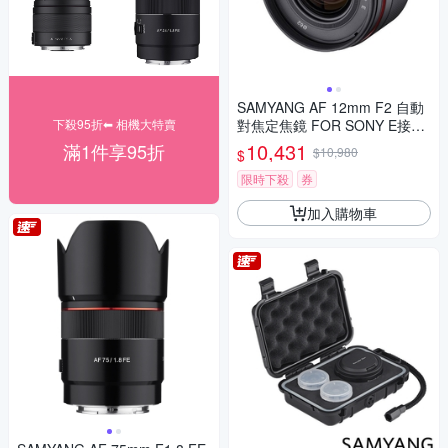
SAMYANG AF 12mm F2 自動
下殺95折⬅︎ 相機大特賣
對焦定焦鏡 FOR SONY E接環
(公司貨)
10,431
滿1件享95折
$10,980
$
限時下殺
券
加入購物車