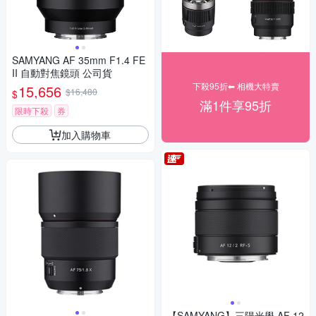
SAMYANG AF 35mm F1.4 FE
II 自動對焦鏡頭 公司貨
下殺95折⬅︎ 相機大特賣
15,656
$16,480
$
滿1件享95折
限時下殺
券
加入購物車
【SAMYANG】三陽光學 AF 12