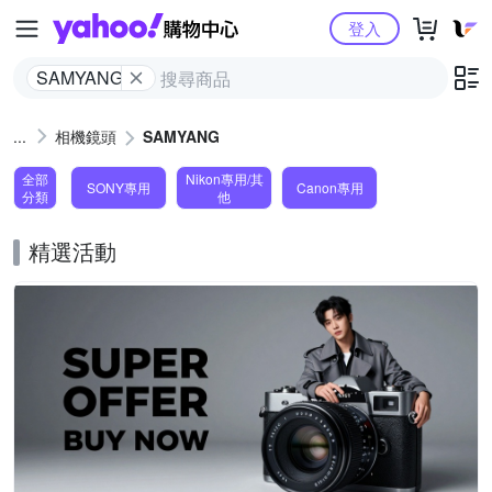
Yahoo購物中心
登入
SAMYANG
相機鏡頭
SAMYANG
全部
Nikon專用/其
SONY專用
Canon專用
分類
他
精選活動