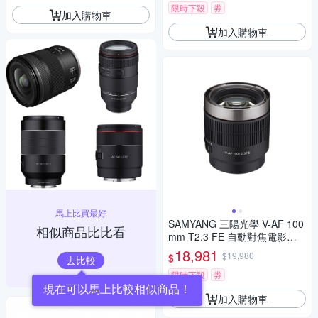
限時下殺
券
加入購物車
加入購物車
馬上比買最好
SAMYANG 三陽光學 V-AF 100
相似商品比比看
mm T2.3 FE 自動對焦電影鏡 S
ony FE 公司貨
18,981
$19,980
$
去比較
限時下殺
券
現在可以馬上比較相似商品！
加入購物車