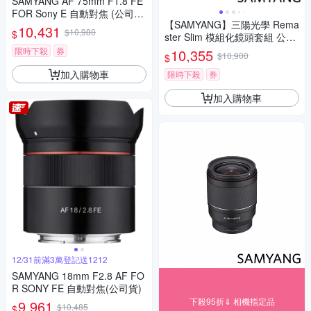
SAMYANG AF 75mm F1.8 FE
FOR Sony E 自動對焦 (公司
【SAMYANG】三陽光學 Rema
貨)
10,431
$10,980
$
ster Slim 模組化鏡頭套組 公司
貨
限時下殺
券
10,355
$10,900
$
加入購物車
限時下殺
券
加入購物車
12/31前滿3萬登記送1212
SAMYANG 18mm F2.8 AF FO
R SONY FE 自動對焦(公司貨)
下殺95折⇓ 相機指定品
9,961
$10,485
$