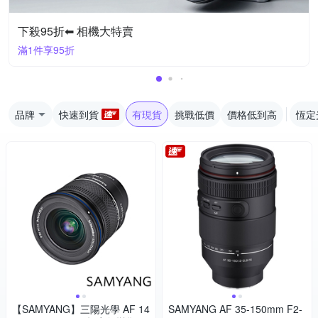
下殺95折⬅︎ 相機大特賣
滿1件享95折
品牌
快速到貨
有現貨
挑戰低價
價格低到高
恆定
【SAMYANG】三陽光學 AF 14
SAMYANG AF 35-150mm F2-