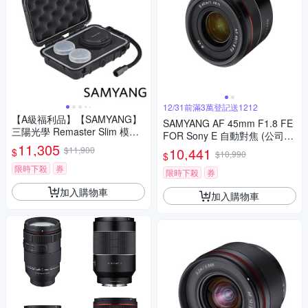
12/31前滿3萬登記送1212
【A級福利品】【SAMYANG】
SAMYANG AF 45mm F1.8 FE
三陽光學 Remaster Slim 模組
FOR Sony E 自動對焦 (公司
化鏡頭套組 公司貨
11,305
貨)
$11,900
10,441
$
$10,990
$
限時下殺
券
限時下殺
券
加入購物車
加入購物車