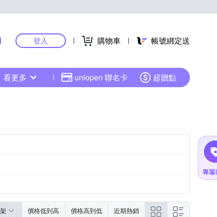
購物車
帳號綁定送
登入
看更多
uniopen 聯名卡
超贈點
架
價格低到高
價格高到低
近期熱銷