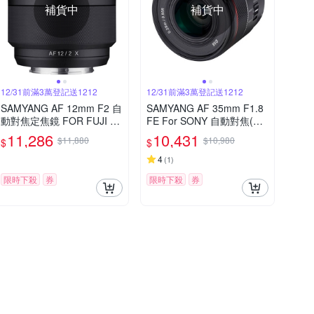
補貨中
補貨中
12/31前滿3萬登記送1212
12/31前滿3萬登記送1212
SAMYANG AF 12mm F2 自
SAMYANG AF 35mm F1.8
動對焦定焦鏡 FOR FUJI X
FE For SONY 自動對焦(公
(公司貨)
司貨)
11,286
10,431
$11,880
$10,980
$
$
4
(
1
)
限時下殺
券
限時下殺
券