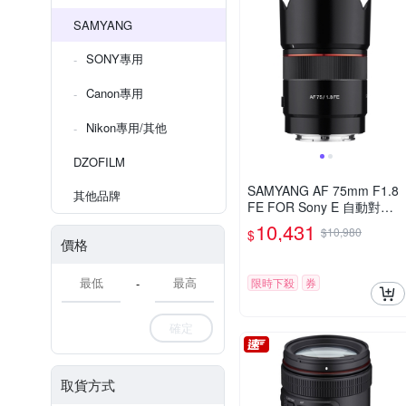
SAMYANG
SONY專用
Canon專用
Nikon專用/其他
DZOFILM
SAMYANG AF 75mm F1.8
其他品牌
FE FOR Sony E 自動對焦
(公司貨)
10,431
$10,980
$
價格
-
限時下殺
券
確定
取貨方式