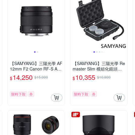
【SAMYANG】三陽光學 AF
【SAMYANG】三陽光學 Re
12mm F2 Canon RF-S AP
master Slim 模組化鏡頭套
S-C 自動對焦鏡頭 公司貨
組 公司貨
14,250
10,355
$15,000
$10,900
$
$
限時下殺
券
限時下殺
券