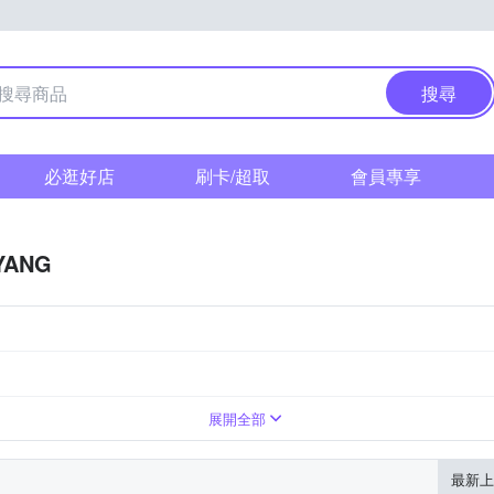
搜尋
必逛好店
刷卡/超取
會員專享
YANG
M 富士
望遠變焦
標準變焦
超廣角定焦
Canon RF-Mount
展開全部
最新上