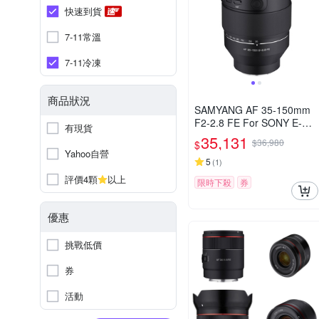
快速到貨
7-11常溫
7-11冷凍
商品狀況
SAMYANG AF 35-150mm
F2-2.8 FE For SONY E-Mo
有現貨
unt 自動對焦鏡頭 公司貨
35,131
$36,980
$
Yahoo自營
5
(
1
)
評價4顆
以上
限時下殺
券
優惠
挑戰低價
券
活動