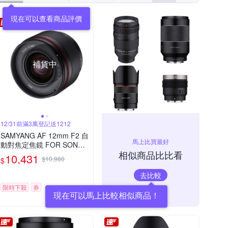
現在可以查看商品評價
補貨中
12/31前滿3萬登記送1212
SAMYANG AF 12mm F2 自
馬上比買最好
動對焦定焦鏡 FOR SONY E
相似商品比比看
接環 (公司貨)
10,431
$10,980
$
去比較
限時下殺
券
現在可以馬上比較相似商品！