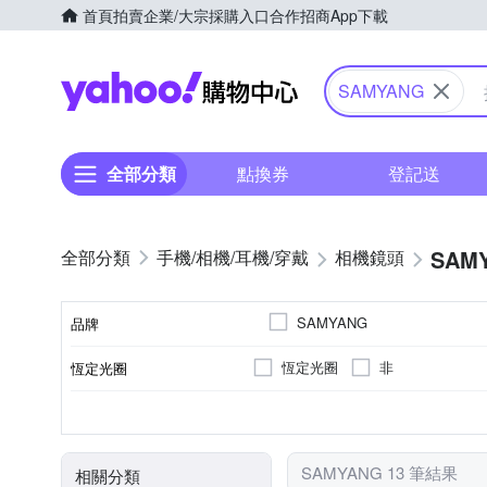
首頁
拍賣
企業/大宗採購入口
合作招商
App下載
Yahoo購物中心
SAMYANG
全部分類
點換券
登記送
SAM
手機/相機/耳機/穿戴
相機鏡頭
SAMYANG
品牌
恆定光圈
非
恆定光圈
品牌名稱
公司貨
標準定焦
無
廣角定焦
FUJIFIL
9
SONY E-Mount
7
光圈葉片數
來源
適用於
鏡頭功能
SAMYANG 13 筆結果
相關分類