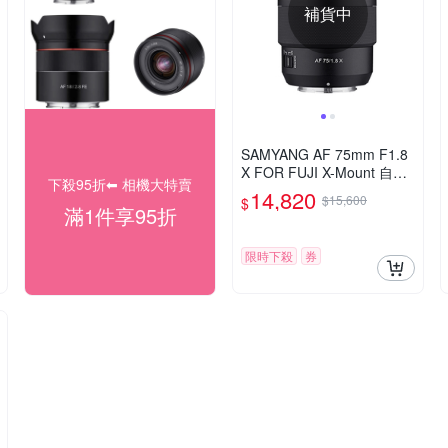
補貨中
SAMYANG AF 75mm F1.8
X FOR FUJI X-Mount 自動
下殺95折⬅︎ 相機大特賣
對焦鏡頭 公司貨
14,820
$15,600
$
滿1件享95折
限時下殺
券