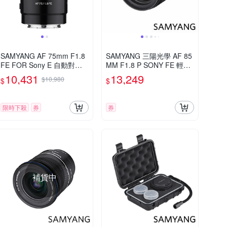
SAMYANG AF 75mm F1.8
SAMYANG 三陽光學 AF 85
FE FOR Sony E 自動對焦
MM F1.8 P SONY FE 輕量
(公司貨)
中望遠鏡頭 公司貨
10,431
13,249
$10,980
$
$
限時下殺
券
券
補貨中