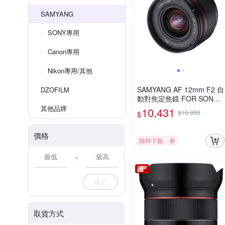
SAMYANG
SONY專用
Canon專用
Nikon專用/其他
SAMYANG AF 12mm F2 自
DZOFILM
動對焦定焦鏡 FOR SONY E
接環 (公司貨)
其他品牌
10,431
$10,980
$
價格
限時下殺
券
-
確定
取貨方式