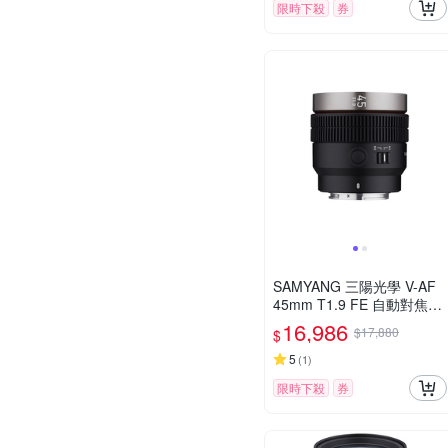
限時下殺
券
SAMYANG 三陽光學 V-AF
45mm T1.9 FE 自動對焦電
影鏡 Sony FE 公司貨
16,986
$17,880
$
5
(
1
)
限時下殺
券