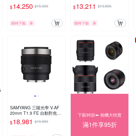
S-C 自動對焦鏡頭 公司貨
自動對焦鏡頭 公司貨
14,250
13,211
$15,000
$13,906
$
$
限時下殺
券
限時下殺
券
SAMYANG 三陽光學 V-AF
20mm T1.9 FE 自動對焦電
下殺95折⬅︎ 相機大特賣
影鏡 Sony FE 公司貨
18,981
$19,980
$
滿1件享95折