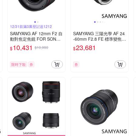
12/31前滿3萬登記送1212
SAMYANG AF 12mm F2 自
SAMYANG 三陽光學 AF 24
動對焦定焦鏡 FOR SONY E
-60mm F2.8 FE 標準變焦鏡
接環 (公司貨)
頭 公司貨
10,431
23,681
$10,980
$
$
限時下殺
券
券