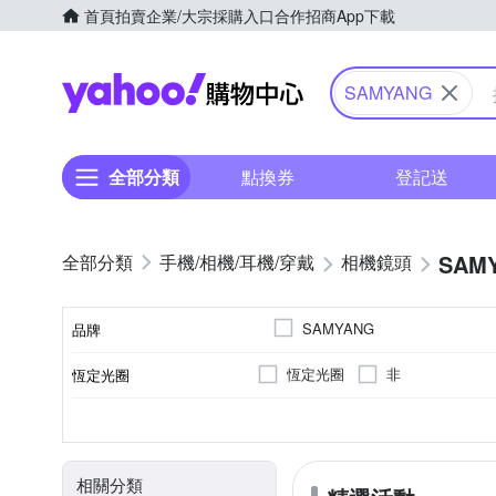
首頁
拍賣
企業/大宗採購入口
合作招商
App下載
Yahoo購物中心
SAMYANG
全部分類
點換券
登記送
SAM
手機/相機/耳機/穿戴
相機鏡頭
SAMYANG
品牌
恆定光圈
非
恆定光圈
品牌名稱
標準定焦
公司貨
廣角定焦
無
FUJIFIL
9
SONY E-Mount
7
5
鏡頭功能
光圈葉片數
適用於
來源
相關分類