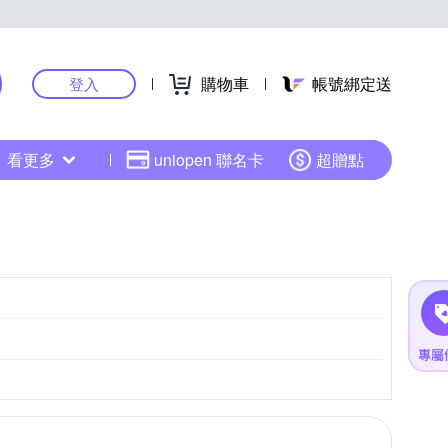
購物車
帳號綁定送
登入
看更多
uniopen 聯名卡
超贈點