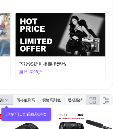
下殺95折⇓ 相機指定品
滿1件享95折
架
價格低到高
價格高到低
近期熱銷