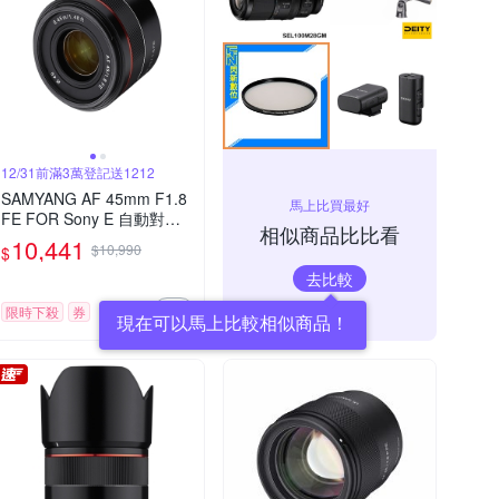
12/31前滿3萬登記送1212
SAMYANG AF 45mm F1.8
馬上比買最好
FE FOR Sony E 自動對焦
相似商品比比看
(公司貨)
10,441
$10,990
$
去比較
限時下殺
券
現在可以馬上比較相似商品！