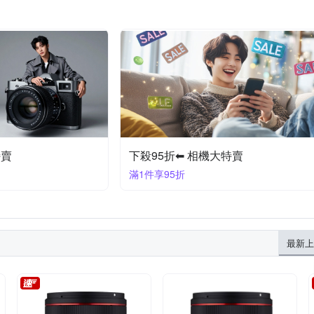
特賣
下殺95折⬅︎ 相機大特賣
滿1件享95折
最新上