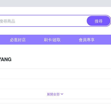
搜尋
必逛好店
刷卡/超取
會員專享
YANG
M 富士
標準變焦
超廣角定焦
望遠變焦
超廣角變焦
望遠定焦
Canon RF-Mount
展開全部