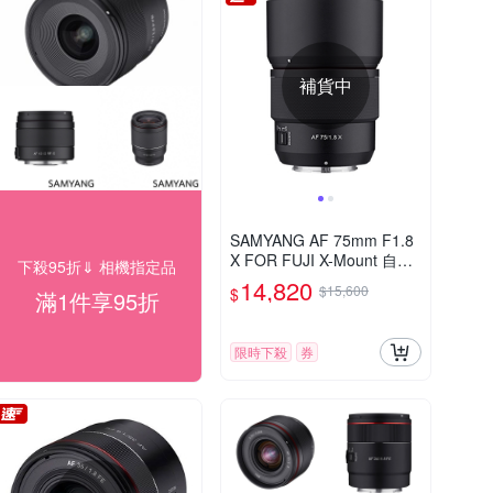
補貨中
SAMYANG AF 75mm F1.8
X FOR FUJI X-Mount 自動
下殺95折⇓ 相機指定品
對焦鏡頭 公司貨
14,820
$15,600
$
滿1件享95折
限時下殺
券