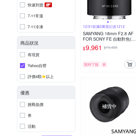
快速到貨
7-11常溫
7-11冷凍
12/31前滿3萬登記送1212
SAMYANG 18mm F2.8 AF
FOR SONY FE 自動對焦(公
商品狀況
司貨)
9,961
$10,485
$
有現貨
限時下殺
券
Yahoo自營
評價4顆
以上
優惠
挑戰低價
補貨中
券
活動