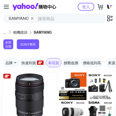
Yahoo購物中心
登入
SAMYANG
相機鏡頭
SAMYANG
全部
SONY專用
分類
品牌
快速到貨
有現貨
挑戰低價
價格低到高
來源