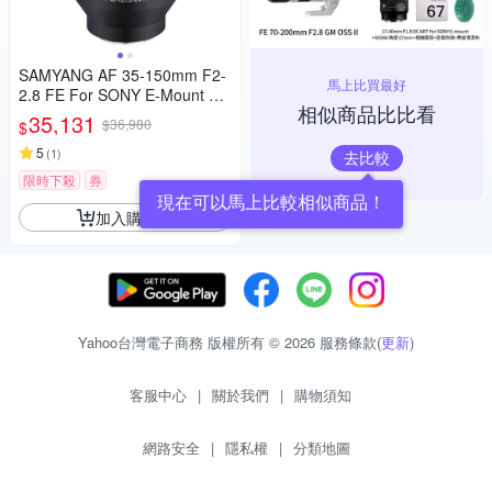
SAMYANG AF 35-150mm F2-
馬上比買最好
2.8 FE For SONY E-Mount 自
相似商品比比看
動對焦鏡頭 公司貨
35,131
$36,980
$
5
(
1
)
去比較
限時下殺
券
現在可以馬上比較相似商品！
加入購物車
Yahoo台灣電子商務 版權所有 © 2026 服務條款(
更新
)
客服中心
|
關於我們
|
購物須知
網路安全
|
隱私權
|
分類地圖