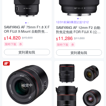
12/31前滿3萬登記送1212
SAMYANG AF 75mm F1.8 X F
SAMYANG AF 12mm F2 自動
OR FUJI X-Mount 自動對焦鏡
對焦定焦鏡 FOR FUJI X (公司
頭 公司貨
貨)
14,820
11,286
$15,600
$
$11,880
$
限時下殺
券
限時下殺
券
貨到通知我
貨到通知我
補貨中