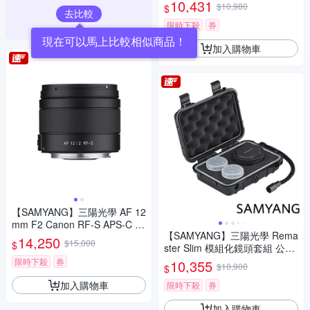
貨)
10,431
$10,980
$
去比較
限時下殺
券
現在可以馬上比較相似商品！
加入購物車
【SAMYANG】三陽光學 AF 12
mm F2 Canon RF-S APS-C 自
【SAMYANG】三陽光學 Rema
動對焦鏡頭 公司貨
14,250
$15,000
$
ster Slim 模組化鏡頭套組 公司
貨
限時下殺
券
10,355
$10,900
$
加入購物車
限時下殺
券
加入購物車