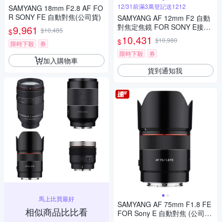
12/31前滿3萬登記送1212
SAMYANG 18mm F2.8 AF FO
R SONY FE 自動對焦(公司貨)
SAMYANG AF 12mm F2 自動
對焦定焦鏡 FOR SONY E接環
9,961
$10,485
$
(公司貨)
10,431
$10,980
$
限時下殺
券
限時下殺
券
加入購物車
貨到通知我
馬上比買最好
SAMYANG AF 75mm F1.8 FE
相似商品比比看
FOR Sony E 自動對焦 (公司