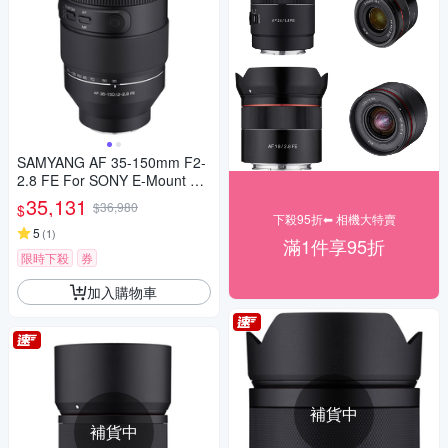
SAMYANG AF 35-150mm F2-
2.8 FE For SONY E-Mount 自
動對焦鏡頭 公司貨
35,131
$36,980
$
下殺95折⬅︎ 相機大特賣
5
(
1
)
滿1件享95折
限時下殺
券
加入購物車
補貨中
補貨中