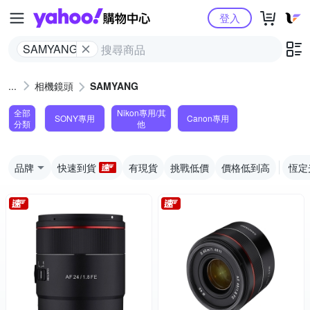
Yahoo購物中心
登入
SAMYANG
相機鏡頭
SAMYANG
全部
Nikon專用/其
SONY專用
Canon專用
分類
他
品牌
快速到貨
有現貨
挑戰低價
價格低到高
恆定