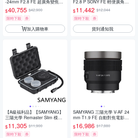
-24mm F2.8 FE 超廣角變焦鏡
F2.8 P SONY FE 輕便廣角鏡
頭 公司貨
頭 公司貨
40,755
11,442
$42,900
$12,044
$
$
限時下殺
券
限時下殺
券
加入購物車
貨到通知我
【A級福利品】【SAMYANG】
SAMYANG 三陽光學 V-AF 24
三陽光學 Remaster Slim 模組
mm T1.9 FE 自動對焦電影鏡 S
化鏡頭套組 公司貨
ony FE 公司貨
11,305
16,986
$11,900
$17,880
$
$
限時下殺
券
限時下殺
券