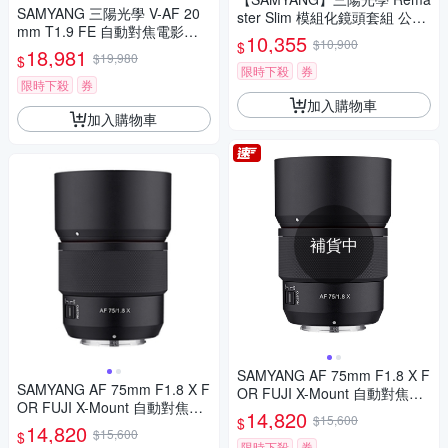
SAMYANG 三陽光學 V-AF 20
ster Slim 模組化鏡頭套組 公司
mm T1.9 FE 自動對焦電影鏡 S
貨
10,355
$10,900
$
ony FE 公司貨
18,981
$19,980
$
限時下殺
券
限時下殺
券
加入購物車
加入購物車
補貨中
SAMYANG AF 75mm F1.8 X F
SAMYANG AF 75mm F1.8 X F
OR FUJI X-Mount 自動對焦鏡
OR FUJI X-Mount 自動對焦鏡
頭 公司貨
14,820
$15,600
$
頭 公司貨
14,820
$15,600
$
限時下殺
券