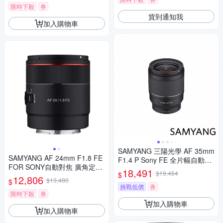
限時下殺
券
貨到通知我
加入購物車
SAMYANG 三陽光學 AF 35mm
SAMYANG AF 24mm F1.8 FE
F1.4 P Sony FE 全片幅自動對
FOR SONY自動對焦 廣角定焦
焦鏡頭 公司貨
18,491
$19,464
$
鏡頭 (公司貨)
12,806
$13,480
$
挑戰低價
券
限時下殺
券
加入購物車
加入購物車