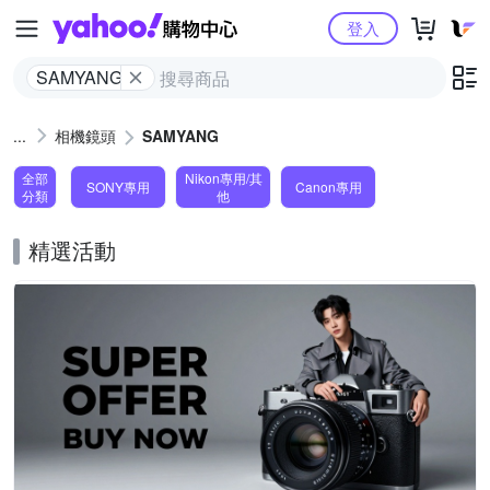
Yahoo購物中心
登入
SAMYANG
相機鏡頭
SAMYANG
全部
Nikon專用/其
SONY專用
Canon專用
分類
他
精選活動