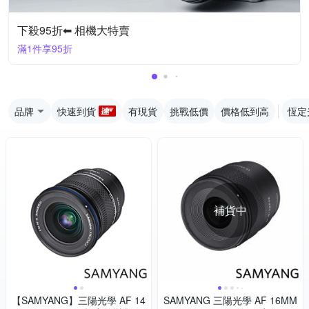
下殺95折⬅︎ 相機大特賣
滿1件享95折
品牌
快速到貨
有現貨
挑戰低價
價格低到高
恆定
補貨中
【SAMYANG】三陽光學 AF 14
SAMYANG 三陽光學 AF 16MM