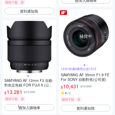
加入購物車
限時下殺
券
貨到通知我
補貨中
12/31前滿3萬登記送1212
SAMYANG AF 35mm F1.8 FE
For SONY 自動對焦(公司貨)
SAMYANG AF 12mm F2 自動
對焦定焦鏡 FOR FUJI X (公司
10,431
$10,980
$
貨)
13,281
$13,980
$
4
(
1
)
限時下殺
券
限時下殺
券
加入購物車
貨到通知我