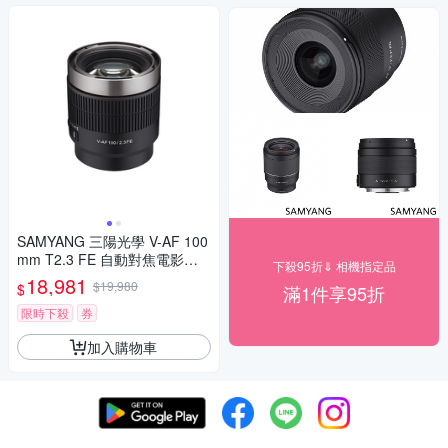
SAMYANG 三陽光學 V-AF 100
mm T2.3 FE 自動對焦電影鏡 S
下殺95折⇓ 相機指定品
ony FE 公司貨
18,981
$19,980
$
滿1件享95折
限時下殺
券
加入購物車