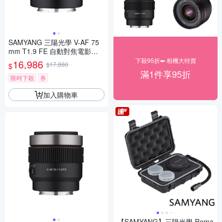
SAMYANG 三陽光學 V-AF 75
mm T1.9 FE 自動對焦電影鏡 S
ony FE 公司貨
下殺95折⬅︎ 相機大特賣
16,986
$17,880
$
滿1件享95折
限時下殺
券
加入購物車
【SAMYANG】三陽光學 Rema