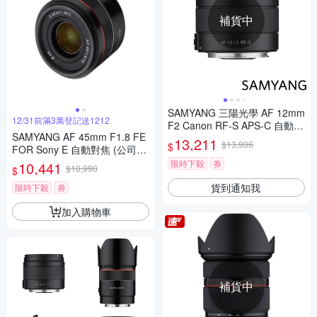
補貨中
SAMYANG 三陽光學 AF 12mm
12/31前滿3萬登記送1212
F2 Canon RF-S APS-C 自動對
SAMYANG AF 45mm F1.8 FE
焦鏡頭 公司貨
13,211
$13,906
$
FOR Sony E 自動對焦 (公司
貨)
限時下殺
券
10,441
$10,990
$
貨到通知我
限時下殺
券
加入購物車
補貨中