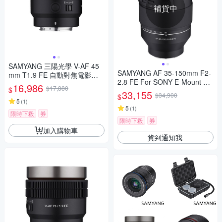
補貨中
SAMYANG 三陽光學 V-AF 45
SAMYANG AF 35-150mm F2-
mm T1.9 FE 自動對焦電影鏡 S
2.8 FE For SONY E-Mount 自
ony FE 公司貨
16,986
$17,880
$
動對焦鏡頭 公司貨
33,155
$34,900
$
5
(
1
)
5
(
1
)
限時下殺
券
限時下殺
券
加入購物車
貨到通知我