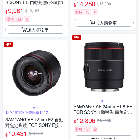
動對焦鏡頭 公司貨
R SONY FE 自動對焦(公司貨)
14,250
$15,000
$
9,961
$10,485
$
限時下殺
券
限時下殺
券
加入購物車
加入購物車
補貨中
SAMYANG AF 24mm F1.8 FE
FOR SONY自動對焦 廣角定焦
12/31前滿3萬登記送1212
鏡頭 (公司貨)
12,806
SAMYANG AF 12mm F2 自動
$13,480
$
對焦定焦鏡 FOR SONY E接環
限時下殺
券
(公司貨)
10,431
$10,980
$