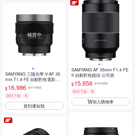
補貨中
SAMYANG AF 35mm F1.4 FE
SAMYANG 三陽光學 V-AF 35
II 自動對焦鏡頭 公司貨
mm T1.9 FE 自動對焦電影鏡 S
15,656
$16,480
$
ony FE 公司貨
16,986
$17,880
$
限時下殺
券
限時下殺
券
加入購物車
貨到通知我