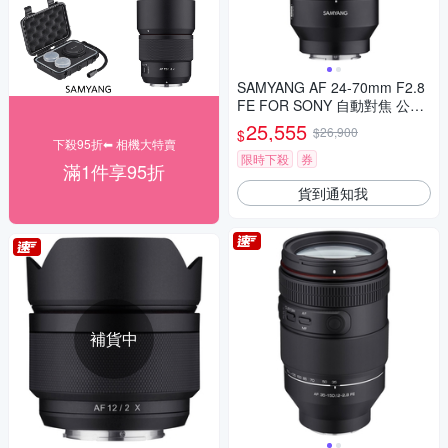
SAMYANG AF 24-70mm F2.8
FE FOR SONY 自動對焦 公司
貨
25,555
$26,900
$
下殺95折⬅︎ 相機大特賣
限時下殺
券
滿1件享95折
貨到通知我
補貨中