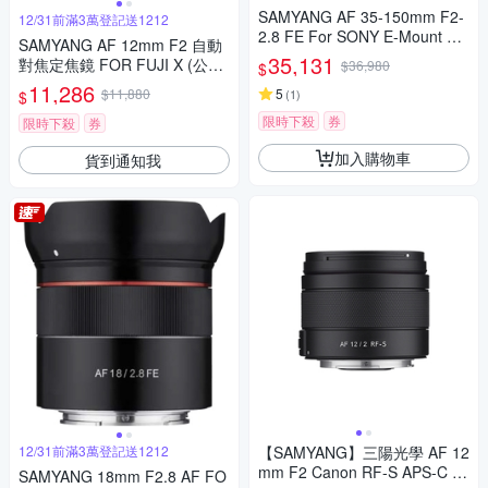
SAMYANG AF 35-150mm F2-
12/31前滿3萬登記送1212
2.8 FE For SONY E-Mount 自
SAMYANG AF 12mm F2 自動
動對焦鏡頭 公司貨
35,131
對焦定焦鏡 FOR FUJI X (公司
$36,980
$
貨)
11,286
$11,880
5
(
1
)
$
限時下殺
券
限時下殺
券
加入購物車
貨到通知我
12/31前滿3萬登記送1212
【SAMYANG】三陽光學 AF 12
mm F2 Canon RF-S APS-C 自
SAMYANG 18mm F2.8 AF FO