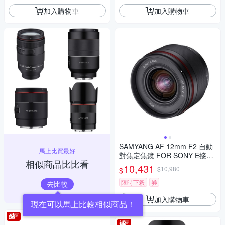
加入購物車
加入購物車
SAMYANG AF 12mm F2 自動
馬上比買最好
對焦定焦鏡 FOR SONY E接環
相似商品比比看
(公司貨)
10,431
$10,980
$
限時下殺
券
去比較
加入購物車
現在可以馬上比較相似商品！