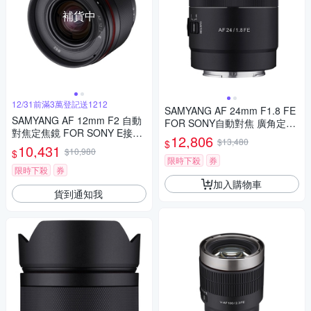
補貨中
12/31前滿3萬登記送1212
SAMYANG AF 24mm F1.8 FE
SAMYANG AF 12mm F2 自動
FOR SONY自動對焦 廣角定焦
對焦定焦鏡 FOR SONY E接環
鏡頭 (公司貨)
12,806
$13,480
$
(公司貨)
10,431
$10,980
$
限時下殺
券
限時下殺
券
加入購物車
貨到通知我