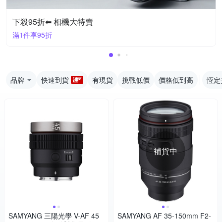
下殺95折⬅︎ 相機大特賣
滿1件享95折
品牌
快速到貨
有現貨
挑戰低價
價格低到高
恆定
補貨中
SAMYANG 三陽光學 V-AF 45
SAMYANG AF 35-150mm F2-