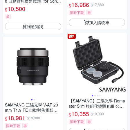
8 自動對焦廣角鏡頭│for Sony
ony FE 公司貨
16,986
$17,880
$
FE [公司貨]
10,500
$
限時下殺
券
券
加入購物車
貨到通知我
【SAMYANG】三陽光學 Rema
SAMYANG 三陽光學 V-AF 20
ster Slim 模組化鏡頭套組 公司
mm T1.9 FE 自動對焦電影鏡 S
貨
10,355
$10,900
$
ony FE 公司貨
18,981
$19,980
$
限時下殺
券
限時下殺
券