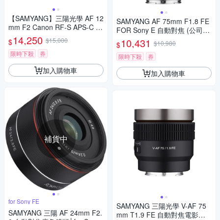
【SAMYANG】三陽光學 AF 12
SAMYANG AF 75mm F1.8 FE
mm F2 Canon RF-S APS-C 自
FOR Sony E 自動對焦 (公司
動對焦鏡頭 公司貨
14,250
貨)
$15,000
10,431
$
$10,980
$
限時下殺
券
限時下殺
券
加入購物車
加入購物車
補貨中
for Sony FE
SAMYANG 三陽光學 V-AF 75
SAMYANG 三陽 AF 24mm F2.
mm T1.9 FE 自動對焦電影鏡 S