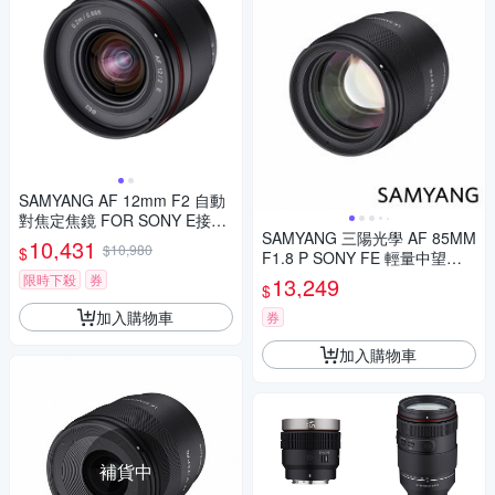
SAMYANG AF 12mm F2 自動
對焦定焦鏡 FOR SONY E接環
SAMYANG 三陽光學 AF 85MM
(公司貨)
10,431
$10,980
$
F1.8 P SONY FE 輕量中望遠
鏡頭 公司貨
限時下殺
券
13,249
$
加入購物車
券
加入購物車
補貨中