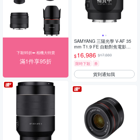
補貨中
SAMYANG 三陽光學 V-AF 35
mm T1.9 FE 自動對焦電影鏡 S
ony FE 公司貨
下殺95折⬅︎ 相機大特賣
16,986
$17,880
$
滿1件享95折
限時下殺
券
貨到通知我