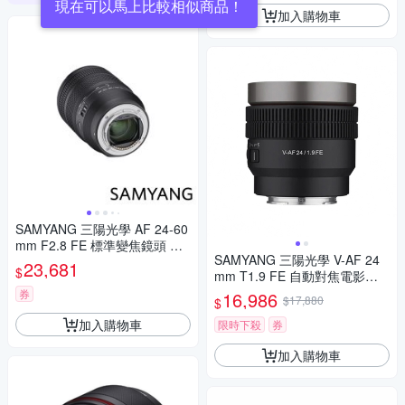
現在可以馬上比較相似商品！
加入購物車
SAMYANG 三陽光學 AF 24-60
mm F2.8 FE 標準變焦鏡頭 公
SAMYANG 三陽光學 V-AF 24
司貨
23,681
$
mm T1.9 FE 自動對焦電影鏡 S
ony FE 公司貨
券
16,986
$17,880
$
加入購物車
限時下殺
券
加入購物車