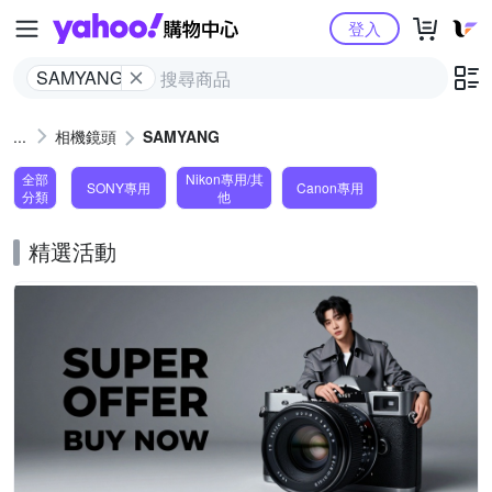
Yahoo購物中心
登入
SAMYANG
相機鏡頭
SAMYANG
全部
Nikon專用/其
SONY專用
Canon專用
分類
他
精選活動