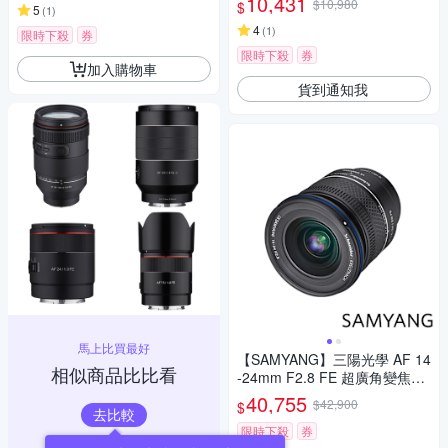
10,431
$10,980
$
5
(
1
)
4
(
1
)
限時下殺
券
限時下殺
券
加入購物車
貨到通知我
馬上比買最好
【SAMYANG】三陽光學 AF 14
相似商品比比看
-24mm F2.8 FE 超廣角變焦鏡
頭 公司貨
40,755
$42,900
$
去比較
限時下殺
券