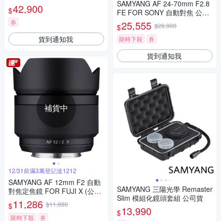
SAMYANG AF 24-70mm F2.8
公司貨
42,900
$
FE FOR SONY 自動對焦 公司
貨
券
25,555
$26,900
$
貨到通知我
限時下殺
券
貨到通知我
補貨中
12/31前滿3萬登記送1212
SAMYANG AF 12mm F2 自動
SAMYANG 三陽光學 Remaster
對焦定焦鏡 FOR FUJI X (公司
Slim 模組化鏡頭套組 公司貨
貨)
11,286
$11,880
$
13,990
$
限時下殺
券