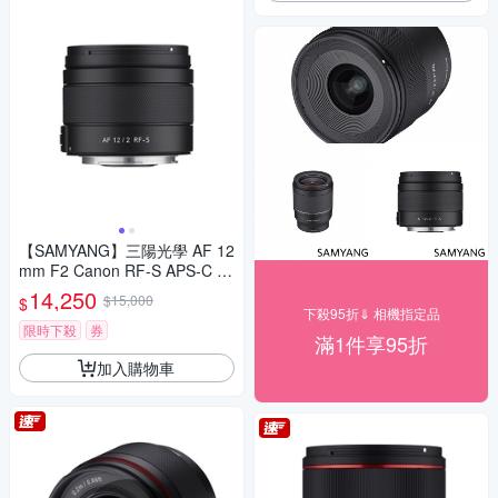
【SAMYANG】三陽光學 AF 12
mm F2 Canon RF-S APS-C 自
動對焦鏡頭 公司貨
14,250
$15,000
$
下殺95折⇓ 相機指定品
限時下殺
券
滿1件享95折
加入購物車