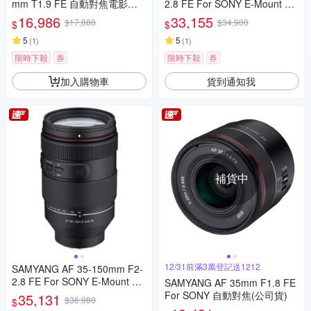
mm T1.9 FE 自動對焦電影鏡 S
2.8 FE For SONY E-Mount 自
ony FE 公司貨
動對焦鏡頭 公司貨
16,986
33,155
$17,880
$34,900
$
$
5
5
(
1
)
(
1
)
限時下殺
券
限時下殺
券
加入購物車
貨到通知我
補貨中
12/31前滿3萬登記送1212
SAMYANG AF 35-150mm F2-
2.8 FE For SONY E-Mount 自
SAMYANG AF 35mm F1.8 FE
動對焦鏡頭 公司貨
For SONY 自動對焦(公司貨)
35,131
$36,980
$