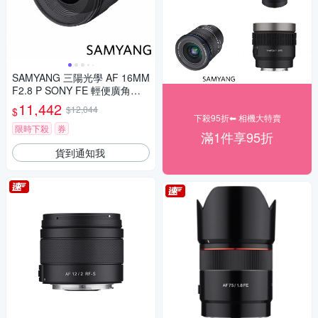
SAMYANG 三陽光學 AF 16MM
F2.8 P SONY FE 輕便廣角鏡
頭 公司貨
11,442
$12,044
$
下殺95折⬅︎ 相機大特賣
限時下殺
券
滿1件享95折
貨到通知我