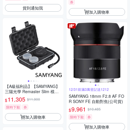
券
貨到通知我
加入購物車
【A級福利品】【SAMYANG】
12/31前滿3萬登記送1212
三陽光學 Remaster Slim 模組
SAMYANG 18mm F2.8 AF FO
化鏡頭套組 公司貨
11,305
$11,900
$
R SONY FE 自動對焦(公司貨)
限時下殺
券
9,961
$10,485
$
加入購物車
限時下殺
券
加入購物車