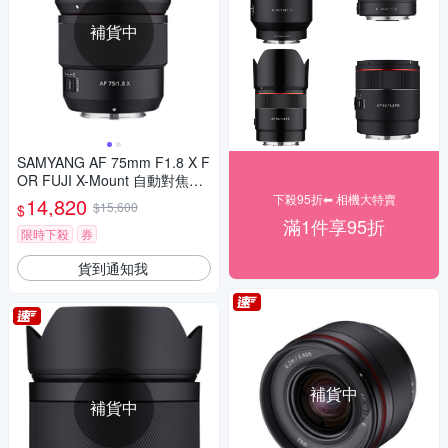
補貨中
SAMYANG AF 75mm F1.8 X F
OR FUJI X-Mount 自動對焦鏡
頭 公司貨
下殺95折⬅︎ 相機大特賣
14,820
$15,600
$
滿1件享95折
限時下殺
券
貨到通知我
補貨中
補貨中