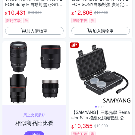
FOR Sony E 自動對焦 (公司
FOR SONY自動對焦 廣角定焦
貨)
鏡頭 (公司貨)
10,431
12,806
$10,980
$13,480
$
$
限時下殺
券
限時下殺
券
加入購物車
加入購物車
【SAMYANG】三陽光學 Rema
馬上比買最好
ster Slim 模組化鏡頭套組 公司
相似商品比比看
貨
10,355
$10,900
$
限時下殺
券
去比較