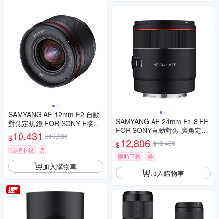
SAMYANG AF 12mm F2 自動
SAMYANG AF 24mm F1.8 FE
對焦定焦鏡 FOR SONY E接環
FOR SONY自動對焦 廣角定焦
(公司貨)
10,431
$10,980
$
鏡頭 (公司貨)
12,806
$13,480
$
限時下殺
券
限時下殺
券
加入購物車
加入購物車