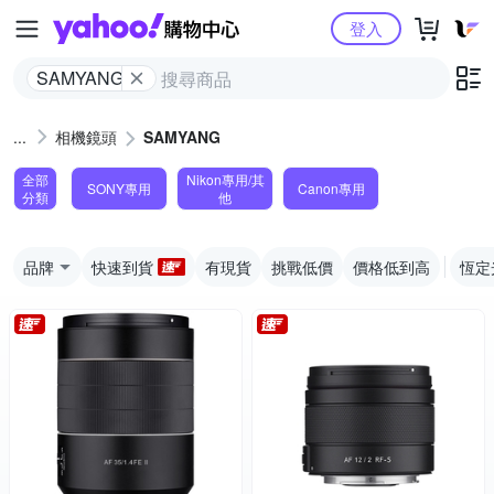
Yahoo購物中心
登入
SAMYANG
相機鏡頭
SAMYANG
全部
Nikon專用/其
SONY專用
Canon專用
分類
他
品牌
快速到貨
有現貨
挑戰低價
價格低到高
恆定