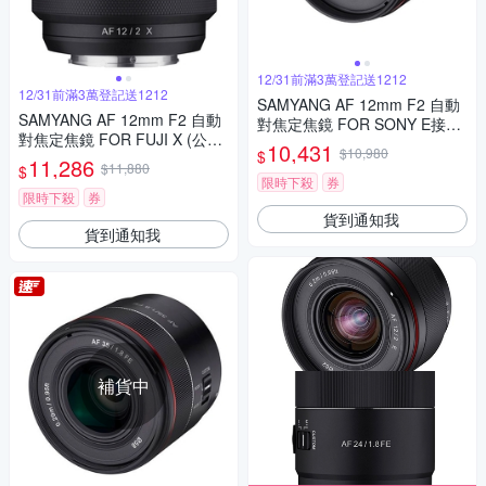
12/31前滿3萬登記送1212
12/31前滿3萬登記送1212
SAMYANG AF 12mm F2 自動
SAMYANG AF 12mm F2 自動
對焦定焦鏡 FOR SONY E接環
對焦定焦鏡 FOR FUJI X (公司
(公司貨)
10,431
$10,980
$
貨)
11,286
$11,880
$
限時下殺
券
限時下殺
券
貨到通知我
貨到通知我
補貨中