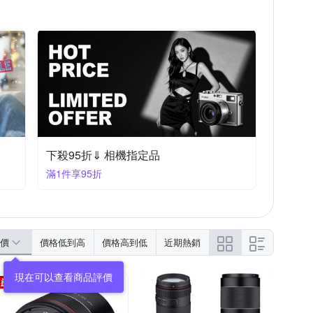
下殺95折⇓ 相機指定品
滿1件享95折
價
價格低到高
價格高到低
近期熱銷