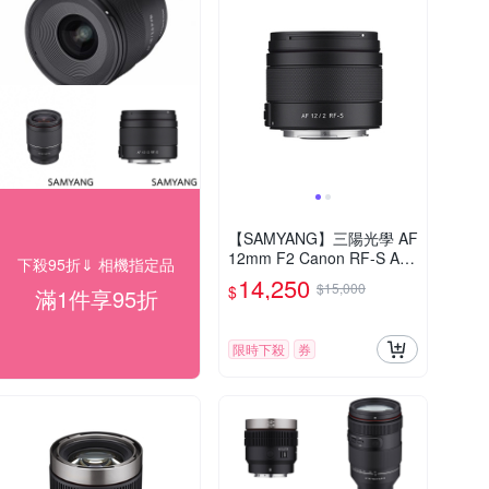
【SAMYANG】三陽光學 AF
12mm F2 Canon RF-S AP
下殺95折⇓ 相機指定品
S-C 自動對焦鏡頭 公司貨
14,250
$15,000
$
滿1件享95折
限時下殺
券