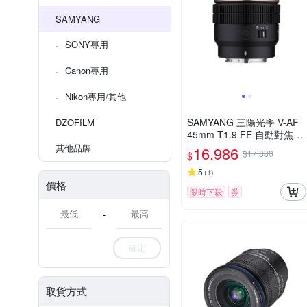
SAMYANG
SONY專用
Canon專用
Nikon專用/其他
SAMYANG 三陽光學 V-AF
DZOFILM
45mm T1.9 FE 自動對焦電
影鏡 Sony FE 公司貨
其他品牌
16,986
$17,880
$
5
(
1
)
價格
限時下殺
券
-
確定
取貨方式