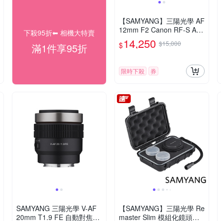
【SAMYANG】三陽光學 AF
12mm F2 Canon RF-S AP
下殺95折⬅︎ 相機大特賣
S-C 自動對焦鏡頭 公司貨
14,250
$15,000
$
滿1件享95折
限時下殺
券
SAMYANG 三陽光學 V-AF
【SAMYANG】三陽光學 Re
20mm T1.9 FE 自動對焦電
master Slim 模組化鏡頭套