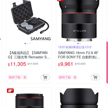
12/31前滿3萬登記送1212
【A級福利品】【SAMYAN
SAMYANG 18mm F2.8 AF
G】三陽光學 Remaster Sli
FOR SONY FE 自動對焦(公
m 模組化鏡頭套組 公司貨
司貨)
11,305
9,961
$11,900
$10,485
$
$
限時下殺
券
限時下殺
券