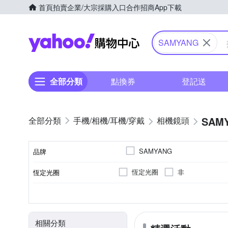
首頁
拍賣
企業/大宗採購入口
合作招商
App下載
Yahoo購物中心
SAMYANG
全部分類
點換券
登記送
SAM
手機/相機/耳機/穿戴
相機鏡頭
SAMYANG
品牌
恆定光圈
非
恆定光圈
品牌名稱
標準定焦
公司貨
廣角定焦
無
FUJIFIL
9
SONY E-Mount
7
5
鏡頭功能
光圈葉片數
適用於
來源
相關分類