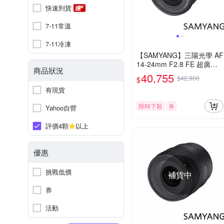
快速到貨
7-11常溫
7-11冷凍
【SAMYANG】三陽光學 AF
14-24mm F2.8 FE 超廣角
商品狀況
變焦鏡頭 公司貨
40,755
$42,900
$
有現貨
限時下殺
券
Yahoo自營
評價4顆
以上
優惠
挑戰低價
補貨中
券
活動