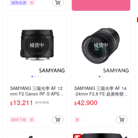
挑戰低價
券
補貨中
補貨中
SAMYANG 三陽光學 AF 12
SAMYANG 三陽光學 AF 14
mm F2 Canon RF-S APS-C
-24mm F2.8 FE 超廣角變焦
自動對焦鏡頭 公司貨
鏡頭 公司貨
13,211
42,900
$13,906
$
$
限時下殺
券
券