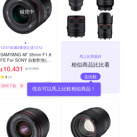
補貨中
12/31前滿3萬登記送1212
SAMYANG AF 35mm F1.8
馬上比買最好
FE For SONY 自動對焦(公
相似商品比比看
司貨)
10,431
$10,980
$
去比較
4
(
1
)
限時下殺
券
現在可以馬上比較相似商品！