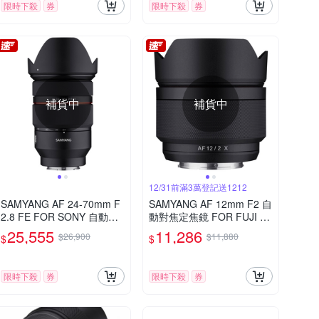
限時下殺
券
限時下殺
券
補貨中
補貨中
12/31前滿3萬登記送1212
SAMYANG AF 24-70mm F
SAMYANG AF 12mm F2 自
2.8 FE FOR SONY 自動對
動對焦定焦鏡 FOR FUJI X
焦 公司貨
(公司貨)
25,555
11,286
$26,900
$11,880
$
$
限時下殺
券
限時下殺
券