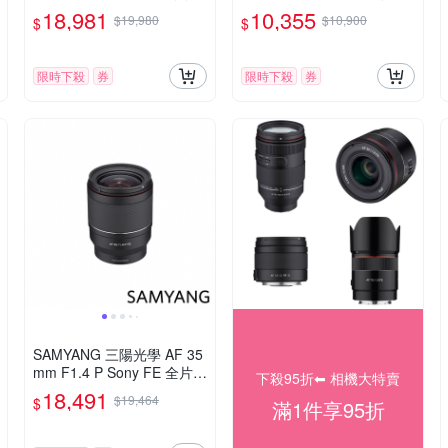
影鏡 Sony FE 公司貨
組 公司貨
18,981
10,355
$19,980
$10,900
$
$
限時下殺
券
限時下殺
券
SAMYANG 三陽光學 AF 35
mm F1.4 P Sony FE 全片幅
下殺95折⬅︎ 相機大特賣
自動對焦鏡頭 公司貨
18,491
$19,464
$
滿1件享95折