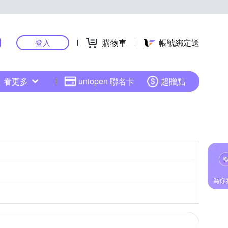
購物車
帳號綁定送
登入
看更多
uniopen 聯名卡
超贈點