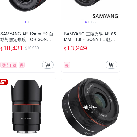
SAMYANG AF 12mm F2 自
SAMYANG 三陽光學 AF 85
動對焦定焦鏡 FOR SONY E
MM F1.8 P SONY FE 輕量
接環 (公司貨)
中望遠鏡頭 公司貨
10,431
13,249
$10,980
$
$
限時下殺
券
券
補貨中