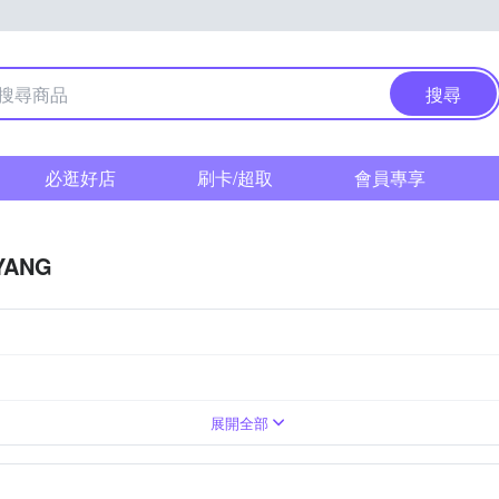
搜尋
必逛好店
刷卡/超取
會員專享
YANG
M 富士
標準變焦
超廣角定焦
望遠變焦
超廣角變焦
望遠定焦
Canon RF-Mount
展開全部