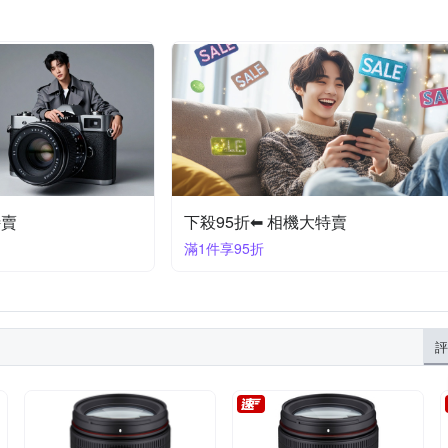
特賣
下殺95折⬅︎ 相機大特賣
滿1件享95折
評