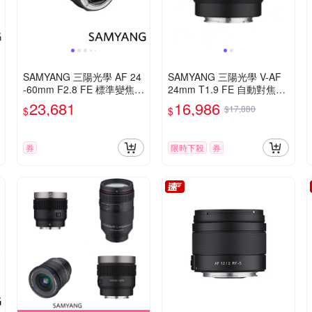
SAMYANG 三陽光學 AF 24
SAMYANG 三陽光學 V-AF
-60mm F2.8 FE 標準變焦鏡
24mm T1.9 FE 自動對焦電
頭 公司貨
影鏡 Sony FE 公司貨
23,681
16,986
$17,880
$
$
券
限時下殺
券