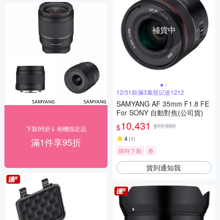
補貨中
12/31前滿3萬登記送1212
SAMYANG AF 35mm F1.8 FE
For SONY 自動對焦(公司貨)
10,431
$10,980
$
下殺95折⇓ 相機指定品
4
(
1
)
滿1件享95折
限時下殺
券
貨到通知我