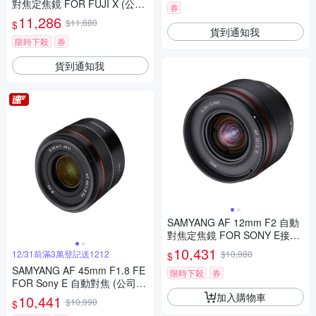
對焦定焦鏡 FOR FUJI X (公司
券
貨)
11,286
$11,880
$
貨到通知我
限時下殺
券
貨到通知我
SAMYANG AF 12mm F2 自動
對焦定焦鏡 FOR SONY E接環
(公司貨)
10,431
12/31前滿3萬登記送1212
$10,980
$
SAMYANG AF 45mm F1.8 FE
限時下殺
券
FOR Sony E 自動對焦 (公司
貨)
加入購物車
10,441
$10,990
$