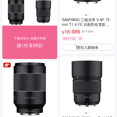
SAMYANG 三陽光學 V-AF 75
mm T1.9 FE 自動對焦電影鏡 S
ony FE 公司貨
16,986
$17,880
$
下殺95折⬅︎ 相機大特賣
限時下殺
券
滿1件享95折
加入購物車