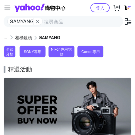
Yahoo購物中心
登入
SAMYANG
相機鏡頭
SAMYANG
全部
Nikon專用/其
SONY專用
Canon專用
分類
他
精選活動