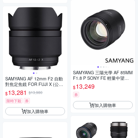
SAMYANG 三陽光學 AF 85MM
F1.8 P SONY FE 輕量中望遠
SAMYANG AF 12mm F2 自動
鏡頭 公司貨
對焦定焦鏡 FOR FUJI X (公司
13,249
$
貨)
13,281
$13,980
$
券
限時下殺
券
加入購物車
加入購物車