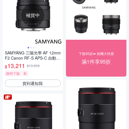
補貨中
SAMYANG 三陽光學 AF 12mm
下殺95折⬅︎ 相機大特賣
F2 Canon RF-S APS-C 自動對
滿1件享95折
焦鏡頭 公司貨
13,211
$13,906
$
限時下殺
券
貨到通知我