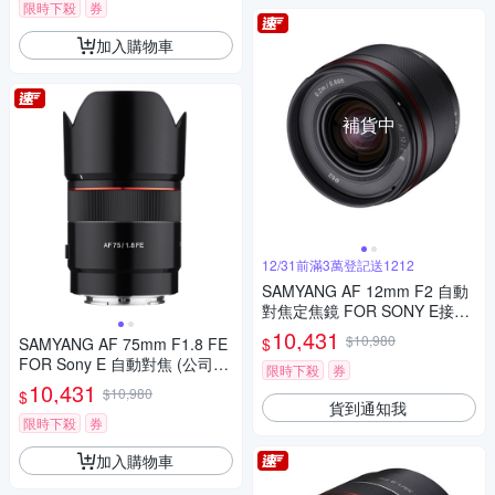
限時下殺
券
加入購物車
補貨中
12/31前滿3萬登記送1212
SAMYANG AF 12mm F2 自動
對焦定焦鏡 FOR SONY E接環
(公司貨)
10,431
$10,980
$
SAMYANG AF 75mm F1.8 FE
FOR Sony E 自動對焦 (公司
限時下殺
券
貨)
10,431
$10,980
$
貨到通知我
限時下殺
券
加入購物車