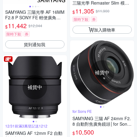
三陽光學 Remaster Slim 模組
化鏡頭套組 公司貨
11,305
$11,900
$
SAMYANG 三陽光學 AF 16MM
F2.8 P SONY FE 輕便廣角鏡
限時下殺
券
頭 公司貨
11,442
$12,044
$
加入購物車
限時下殺
券
貨到通知我
補貨中
補貨中
for Sony FE
SAMYANG 三陽 AF 24mm F2.
8 自動對焦廣角鏡頭│for Sony
12/31前滿3萬登記送1212
FE [公司貨]
10,500
$
SAMYANG AF 12mm F2 自動