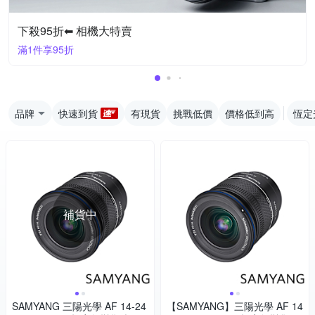
下殺95折⬅︎ 相機大特賣
滿1件享95折
品牌
快速到貨
有現貨
挑戰低價
價格低到高
恆定
補貨中
SAMYANG 三陽光學 AF 14-24
【SAMYANG】三陽光學 AF 14