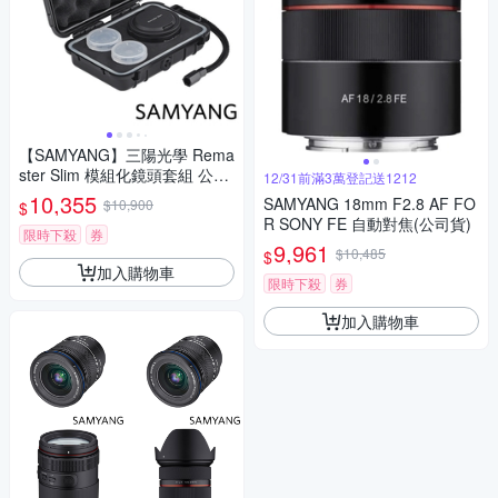
【SAMYANG】三陽光學 Rema
ster Slim 模組化鏡頭套組 公司
12/31前滿3萬登記送1212
貨
10,355
SAMYANG 18mm F2.8 AF FO
$10,900
$
R SONY FE 自動對焦(公司貨)
限時下殺
券
9,961
$10,485
$
加入購物車
限時下殺
券
加入購物車