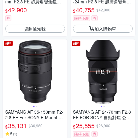
mm F2.8 FE 超廣角變焦鏡頭
-24mm F2.8 FE 超廣角變焦鏡
公司貨
頭 公司貨
42,900
40,755
$42,900
$
$
券
限時下殺
券
貨到通知我
加入購物車
補貨中
SAMYANG AF 35-150mm F2-
SAMYANG AF 24-70mm F2.8
2.8 FE For SONY E-Mount 自
FE FOR SONY 自動對焦 公司
動對焦鏡頭 公司貨
貨
35,131
25,555
$36,980
$26,900
$
$
5
(
1
)
限時下殺
券