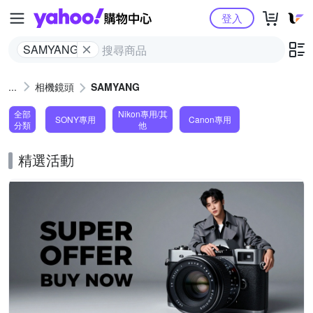
Yahoo購物中心
登入
SAMYANG
相機鏡頭
SAMYANG
全部
Nikon專用/其
SONY專用
Canon專用
分類
他
精選活動