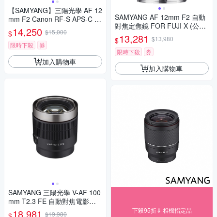
【SAMYANG】三陽光學 AF 12
SAMYANG AF 12mm F2 自動
mm F2 Canon RF-S APS-C 自
對焦定焦鏡 FOR FUJI X (公司
動對焦鏡頭 公司貨
14,250
$15,000
$
貨)
13,281
$13,980
$
限時下殺
券
限時下殺
券
加入購物車
加入購物車
SAMYANG 三陽光學 V-AF 100
mm T2.3 FE 自動對焦電影鏡 S
ony FE 公司貨
下殺95折⇓ 相機指定品
18,981
$19,980
$