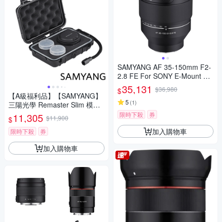
SAMYANG AF 35-150mm F2-
2.8 FE For SONY E-Mount 自
動對焦鏡頭 公司貨
35,131
$36,980
$
【A級福利品】【SAMYANG】
5
(
1
)
三陽光學 Remaster Slim 模組
化鏡頭套組 公司貨
限時下殺
券
11,305
$11,900
$
加入購物車
限時下殺
券
加入購物車