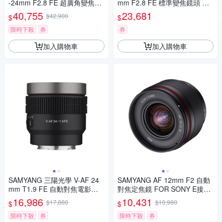
-24mm F2.8 FE 超廣角變焦鏡
mm F2.8 FE 標準變焦鏡頭 公
頭 公司貨
司貨
40,755
23,681
$42,900
$
$
限時下殺
券
券
加入購物車
加入購物車
SAMYANG 三陽光學 V-AF 24
SAMYANG AF 12mm F2 自動
mm T1.9 FE 自動對焦電影鏡 S
對焦定焦鏡 FOR SONY E接環
ony FE 公司貨
(公司貨)
16,986
10,431
$17,880
$10,980
$
$
限時下殺
券
限時下殺
券