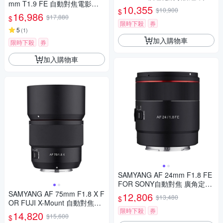
mm T1.9 FE 自動對焦電影鏡 S
貨
10,355
$10,900
$
ony FE 公司貨
16,986
$17,880
$
限時下殺
券
5
(
1
)
加入購物車
限時下殺
券
加入購物車
SAMYANG AF 24mm F1.8 FE
FOR SONY自動對焦 廣角定焦
鏡頭 (公司貨)
SAMYANG AF 75mm F1.8 X F
12,806
$13,480
$
OR FUJI X-Mount 自動對焦鏡
限時下殺
券
頭 公司貨
14,820
$15,600
$