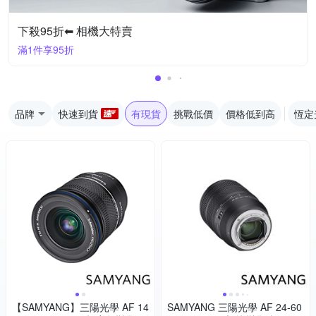
下殺95折⬅︎ 相機大特賣
滿1件享95折
品牌
快速到貨
有現貨
挑戰低價
價格低到高
恆定
【SAMYANG】三陽光學 AF 14
SAMYANG 三陽光學 AF 24-60