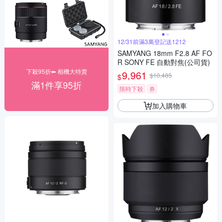
12/31前滿3萬登記送1212
SAMYANG 18mm F2.8 AF FO
R SONY FE 自動對焦(公司貨)
下殺95折⬅︎ 相機大特賣
9,961
$10,485
$
滿1件享95折
限時下殺
券
加入購物車