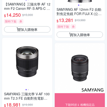
【SAMYANG】三陽光學 AF 12
mm F2 Canon RF-S APS-C 自
SAMYANG AF 12mm F2 自動
動對焦鏡頭 公司貨
14,250
對焦定焦鏡 FOR FUJI X (公司
$15,000
$
貨)
13,281
$13,980
$
限時下殺
券
限時下殺
券
加入購物車
加入購物車
SAMYANG 三陽光學 V-AF 100
mm T2.3 FE 自動對焦電影鏡 S
ony FE 公司貨
18,981
$19,980
下殺95折⇓ 相機指定品
$