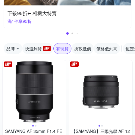
下殺95折⬅︎ 相機大特賣
滿1件享95折
品牌
快速到貨
有現貨
挑戰低價
價格低到高
恆定
SAMYANG AF 35mm F1.4 FE
【SAMYANG】三陽光學 AF 12