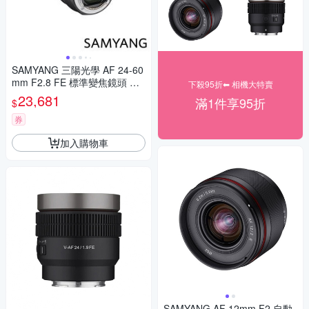
SAMYANG 三陽光學 AF 24-60
mm F2.8 FE 標準變焦鏡頭 公
下殺95折⬅︎ 相機大特賣
司貨
23,681
滿1件享95折
$
券
加入購物車
SAMYANG AF 12mm F2 自動