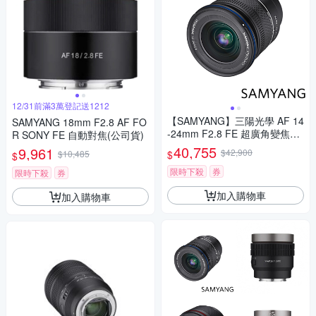
12/31前滿3萬登記送1212
【SAMYANG】三陽光學 AF 14
SAMYANG 18mm F2.8 AF FO
-24mm F2.8 FE 超廣角變焦鏡
R SONY FE 自動對焦(公司貨)
頭 公司貨
40,755
9,961
$42,900
$
$10,485
$
限時下殺
券
限時下殺
券
加入購物車
加入購物車