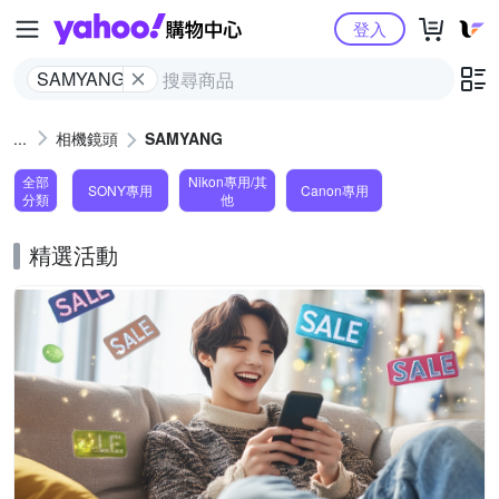
Yahoo購物中心
登入
SAMYANG
相機鏡頭
SAMYANG
全部
Nikon專用/其
SONY專用
Canon專用
分類
他
精選活動