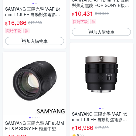
對焦定焦鏡 FOR SONY E接環
SAMYANG 三陽光學 V-AF 24
(公司貨)
10,431
$10,980
$
mm T1.9 FE 自動對焦電影鏡 S
ony FE 公司貨
16,986
限時下殺
券
$17,880
$
限時下殺
券
加入購物車
加入購物車
SAMYANG 三陽光學 V-AF 45
mm T1.9 FE 自動對焦電影鏡 S
SAMYANG 三陽光學 AF 85MM
ony FE 公司貨
16,986
$17,880
$
F1.8 P SONY FE 輕量中望遠
鏡頭 公司貨
5
(
1
)