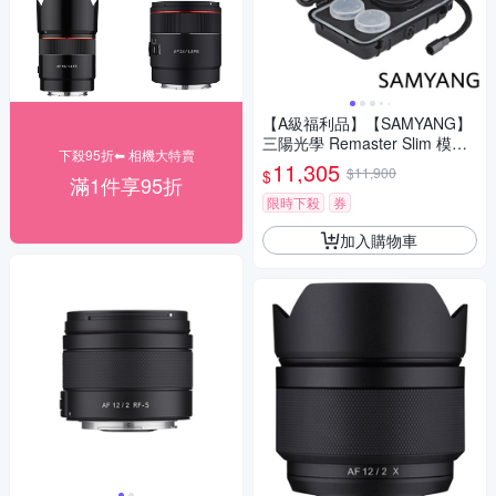
【A級福利品】【SAMYANG】
三陽光學 Remaster Slim 模組
下殺95折⬅︎ 相機大特賣
化鏡頭套組 公司貨
11,305
$11,900
$
滿1件享95折
限時下殺
券
加入購物車