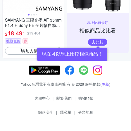
SAMYANG 三陽光學 AF 35mm
馬上比買最好
F1.4 P Sony FE 全片幅自動對
相似商品比比看
焦鏡頭 公司貨
18,491
$19,464
$
挑戰低價
券
去比較
加入購物車
現在可以馬上比較相似商品！
Yahoo台灣電子商務 版權所有 © 2026 服務條款(
更新
)
客服中心
|
關於我們
|
購物須知
網路安全
|
隱私權
|
分類地圖