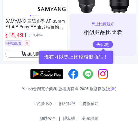
SAMYANG 三陽光學 AF 35mm
馬上比買最好
F1.4 P Sony FE 全片幅自動對
相似商品比比看
焦鏡頭 公司貨
18,491
$19,464
$
挑戰低價
券
去比較
加入購物車
現在可以馬上比較相似商品！
Yahoo台灣電子商務 版權所有 © 2026 服務條款(
更新
)
客服中心
|
關於我們
|
購物須知
網路安全
|
隱私權
|
分類地圖