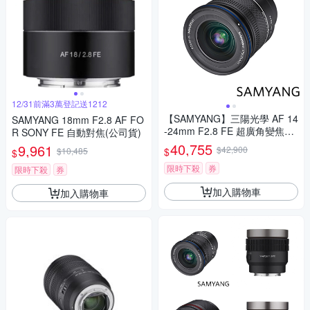
12/31前滿3萬登記送1212
【SAMYANG】三陽光學 AF 14
SAMYANG 18mm F2.8 AF FO
-24mm F2.8 FE 超廣角變焦鏡
R SONY FE 自動對焦(公司貨)
頭 公司貨
40,755
9,961
$42,900
$
$10,485
$
限時下殺
券
限時下殺
券
加入購物車
加入購物車