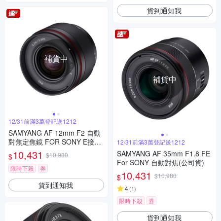
貨到通知我
補貨中
補貨中
12/31前滿3萬登記送1212
SAMYANG AF 12mm F2 自動
對焦定焦鏡 FOR SONY E接環
12/31前滿3萬登記送1212
(公司貨)
10,431
SAMYANG AF 35mm F1.8 FE
$10,980
$
For SONY 自動對焦(公司貨)
限時下殺
券
10,431
$10,980
$
貨到通知我
4
(
1
)
限時下殺
券
貨到通知我