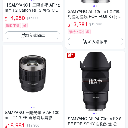
【SAMYANG】三陽光學 AF 12
mm F2 Canon RF-S APS-C 自
SAMYANG AF 12mm F2 自動
動對焦鏡頭 公司貨
14,250
對焦定焦鏡 FOR FUJI X (公司
$15,000
$
貨)
13,281
$13,980
$
限時下殺
券
限時下殺
券
加入購物車
加入購物車
補貨中
SAMYANG 三陽光學 V-AF 100
mm T2.3 FE 自動對焦電影鏡 S
SAMYANG AF 24-70mm F2.8
ony FE 公司貨
18,981
FE FOR SONY 自動對焦 公司
$19,980
$