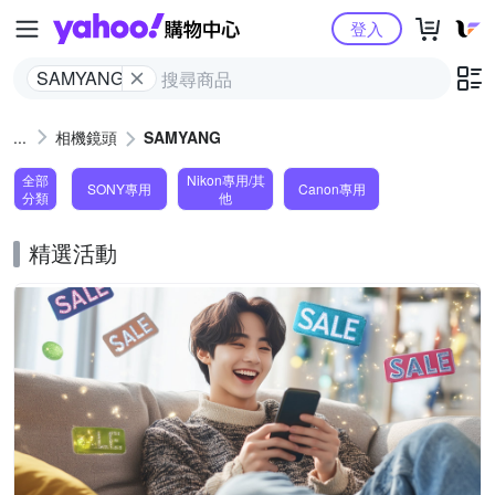
Yahoo購物中心
登入
SAMYANG
相機鏡頭
SAMYANG
全部
Nikon專用/其
SONY專用
Canon專用
分類
他
精選活動