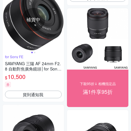
補貨中
for Sony FE
SAMYANG 三陽 AF 24mm F2.
8 自動對焦廣角鏡頭│for Sony
FE [公司貨]
10,500
$
下殺95折⇓ 相機指定品
券
滿1件享95折
貨到通知我