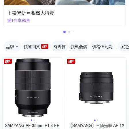
下殺95折⬅︎ 相機大特賣
滿1件享95折
品牌
快速到貨
有現貨
挑戰低價
價格低到高
恆定
SAMYANG AF 35mm F1.4 FE
【SAMYANG】三陽光學 AF 12