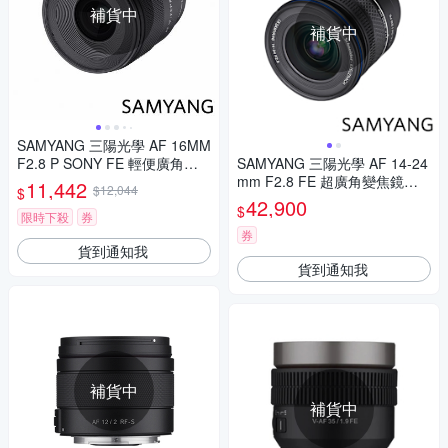
補貨中
補貨中
SAMYANG 三陽光學 AF 16MM
F2.8 P SONY FE 輕便廣角鏡
SAMYANG 三陽光學 AF 14-24
頭 公司貨
mm F2.8 FE 超廣角變焦鏡頭
11,442
$12,044
$
公司貨
42,900
$
限時下殺
券
券
貨到通知我
貨到通知我
補貨中
補貨中