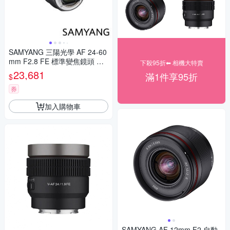
SAMYANG 三陽光學 AF 24-60
mm F2.8 FE 標準變焦鏡頭 公
下殺95折⬅︎ 相機大特賣
司貨
23,681
滿1件享95折
$
券
加入購物車
SAMYANG AF 12mm F2 自動