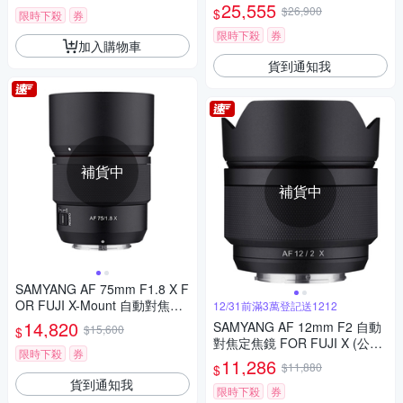
貨
25,555
$26,900
$
限時下殺
券
限時下殺
券
加入購物車
貨到通知我
補貨中
補貨中
SAMYANG AF 75mm F1.8 X F
OR FUJI X-Mount 自動對焦鏡
12/31前滿3萬登記送1212
頭 公司貨
14,820
SAMYANG AF 12mm F2 自動
$15,600
$
對焦定焦鏡 FOR FUJI X (公司
限時下殺
券
貨)
11,286
$11,880
$
貨到通知我
限時下殺
券