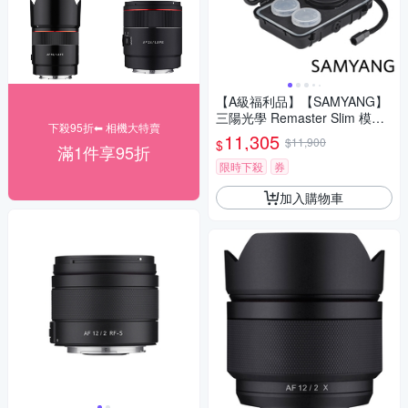
【A級福利品】【SAMYANG】
三陽光學 Remaster Slim 模組
下殺95折⬅︎ 相機大特賣
化鏡頭套組 公司貨
11,305
$11,900
$
滿1件享95折
限時下殺
券
加入購物車