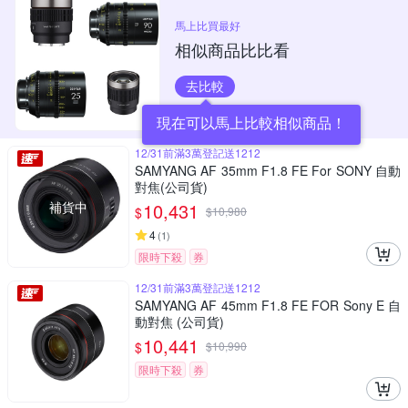
馬上比買最好
相似商品比比看
去比較
現在可以馬上比較相似商品！
12/31前滿3萬登記送1212
SAMYANG AF 35mm F1.8 FE For SONY 自動
對焦(公司貨)
補貨中
10,431
$
$
10,980
4
(
1
)
限時下殺
券
12/31前滿3萬登記送1212
SAMYANG AF 45mm F1.8 FE FOR Sony E 自
動對焦 (公司貨)
10,441
$
$
10,990
限時下殺
券