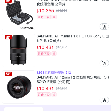
化鏡頭套組 公司貨
10,355
$
$
10,900
限時下殺
券
SAMYANG AF 75mm F1.8 FE FOR Sony E 自
動對焦 (公司貨)
10,431
$
$
10,980
限時下殺
券
12/31前滿3萬登記送1212
SAMYANG AF 12mm F2 自動對焦定焦鏡 FOR
SONY E接環 (公司貨)
補貨中
10,431
$
$
10,980
限時下殺
券