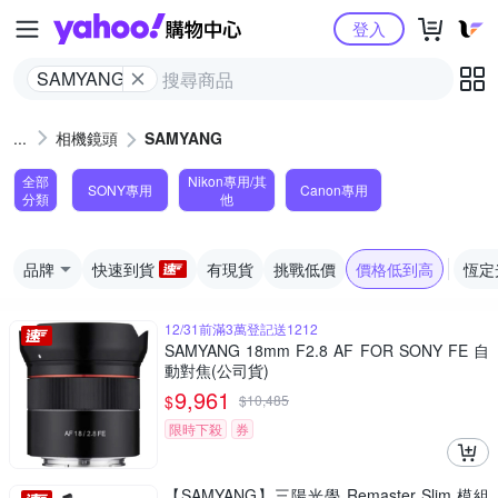
Yahoo購物中心
登入
SAMYANG
相機鏡頭
SAMYANG
全部
Nikon專用/其
SONY專用
Canon專用
分類
他
品牌
快速到貨
有現貨
挑戰低價
價格低到高
恆定
12/31前滿3萬登記送1212
SAMYANG 18mm F2.8 AF FOR SONY FE 自
動對焦(公司貨)
9,961
$
$
10,485
限時下殺
券
【SAMYANG】三陽光學 Remaster Slim 模組