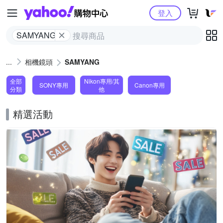
Yahoo購物中心
登入
SAMYANG
相機鏡頭
SAMYANG
全部
Nikon專用/其
SONY專用
Canon專用
分類
他
精選活動