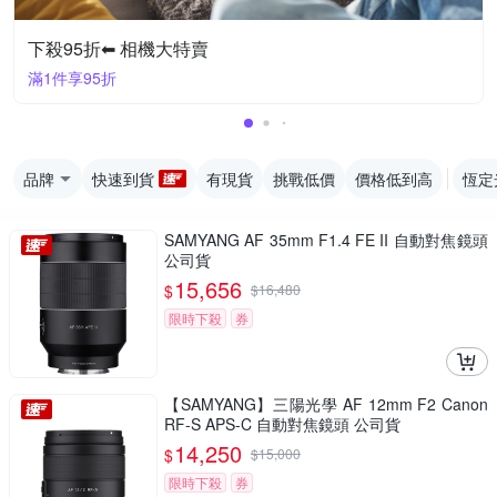
下殺95折⬅︎ 相機大特賣
滿1件享95折
品牌
快速到貨
有現貨
挑戰低價
價格低到高
恆定
SAMYANG AF 35mm F1.4 FE II 自動對焦鏡頭
公司貨
15,656
$
$
16,480
限時下殺
券
【SAMYANG】三陽光學 AF 12mm F2 Canon
RF-S APS-C 自動對焦鏡頭 公司貨
14,250
$
$
15,000
限時下殺
券