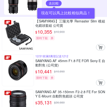
去比較
現在可以馬上比較相似商品！
【SAMYANG】三陽光學 Remaster Slim 模組
化鏡頭套組 公司貨
10,355
$
$
10,900
限時下殺
券
12/31前滿3萬登記送1212
SAMYANG AF 45mm F1.8 FE FOR Sony E 自
動對焦 (公司貨)
10,441
$
$
10,990
限時下殺
券
SAMYANG AF 35-150mm F2-2.8 FE For SON
Y E-Mount 自動對焦鏡頭 公司貨
35,131
$
$
36,980