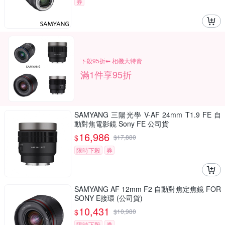
券
下殺95折⬅︎ 相機大特賣
滿1件享95折
SAMYANG 三陽光學 V-AF 24mm T1.9 FE 自
動對焦電影鏡 Sony FE 公司貨
16,986
$
$
17,880
限時下殺
券
SAMYANG AF 12mm F2 自動對焦定焦鏡 FOR
SONY E接環 (公司貨)
10,431
$
$
10,980
限時下殺
券