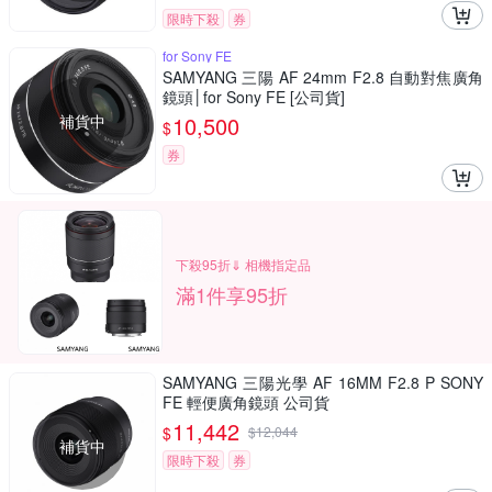
限時下殺
券
for Sony FE
SAMYANG 三陽 AF 24mm F2.8 自動對焦廣角
鏡頭│for Sony FE [公司貨]
補貨中
10,500
$
券
下殺95折⇓ 相機指定品
滿1件享95折
SAMYANG 三陽光學 AF 16MM F2.8 P SONY
FE 輕便廣角鏡頭 公司貨
11,442
$
$
12,044
補貨中
限時下殺
券